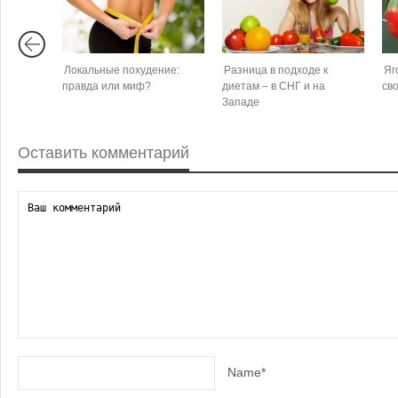
Локальные похудение:
Разница в подходе к
Яг
правда или миф?
диетам – в СНГ и на
св
Западе
Оставить комментарий
Name*