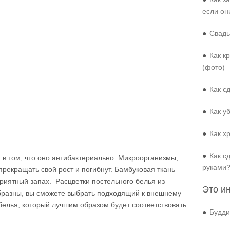
если он
●
Свадь
●
Как к
(фото)
●
Как с
●
Как у
●
Как х
●
Как с
в том, что оно антибактериально. Микроорганизмы,
руками
прекращать свой рост и погибнут. Бамбуковая ткань
приятный запах.
Расцветки постельного белья из
Это и
бразны, вы сможете выбрать подходящий к внешнему
елья, который лучшим образом будет соответствовать
●
Будди