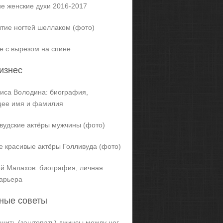
е женские духи 2016-2017
тие ногтей шеллаком (фото)
е с вырезом на спине
изнес
иса Володина: биография,
щее имя и фамилия
вудские актёры мужчины (фото)
 красивые актёры Голливуда (фото)
й Малахов: биография, личная
карьера
ные советы
ашить (заштопать) джинсы между ног,