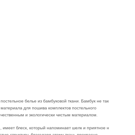
постельное белье из бамбуковой ткани. Бамбук не так
е материала для пошива комплектов постельного
ачественным и экологически чистым материалом.
, имеет блеск, который напоминает шелк и приятное н
тую структуру, благодаря этому ткань прекрасно