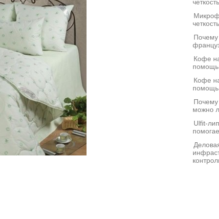
четкост
Микроф
четкост
Почему
француз
Кофе на
помощь
Кофе на
помощь
Почему
можно л
Ulfit-л
помогае
Деловая
инфраст
контрол