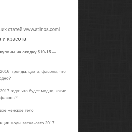
ших статей www.stilnos.com!
 и красота
 купоны на скидку $10-15 —
2016: тренды, цвета, фасоны, что
одно?
2017 года: что будет модно, какие
 фасоны?
вое женское тело
нции моды весна-лето 2017