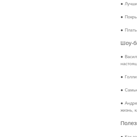
●
Лучши
●
Покры
●
Плать
Шоу-б
●
Васил
настоя
●
Голли
●
Самые
●
Андре
жизнь, 
Полез
●
Как з