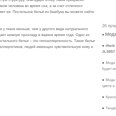
мом человека во время сна, а за счет отличного
яет ее. Постельное бельё из бамбука вы можете найти
26 луч
а у ткани меньше, чем у другого вида натурального
Мода
●
дает нежную прохладу в жаркое время года.
Одно из
остельного белья – это гипоаллергенность. Такое белье
●
iHerb
аллергетиков, людей имеющих чувствительную кожу и
JLS957
●
Мода 
будет м
●
Мода 
цвета и
●
Краси
●
Тенде