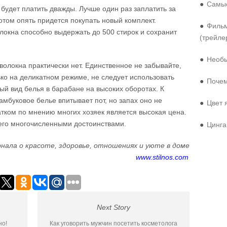
●
Самые
 будет платить дважды. Лучше один раз заплатить за
отом опять придется покупать новый комплект.
●
Фильм
локна способно выдержать до 500 стирок и сохранит
(трейле
●
Необы
волокна практически нет. Единственное не забывайте,
ько на деликатном режиме, не следует использовать
●
Почем
й вид белья в барабане на высоких оборотах. К
амбуковое белье впитывает пот, но запах оно не
●
Цвет 
тком по мнению многих хозяек является высокая цена.
его многочисленными достоинствами.
●
Цинга
нала о красоте, здоровье, отношениях и уюте в доме
www.stilnos.com
Next Story
но!
Как уговорить мужчин посетить косметолога