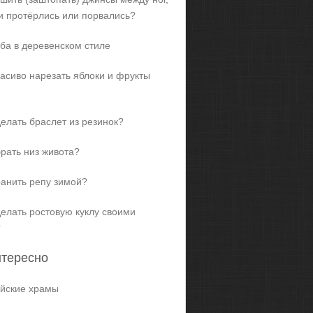
и протёрлись или порвались?
ба в деревенском стиле
расиво нарезать яблоки и фрукты
делать браслет из резинок?
брать низ живота?
ранить репу зимой?
делать ростовую куклу своими
?
нтересно
йские храмы