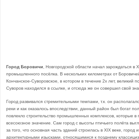
Город Боровичи
, Новгородской области начал зарождаться в X
промышленного посёлка. В нескольких километрах от Боровичей
Кончанское-Суворовское, в котором в течение 2х лет, великий 
Суворов находился в ссылке, и отсюда же он совершил свой зн
Город развивался стремительными темпами, т.к. он располагалс
реки и как оказалось впоследствии, данный район был богат п
повлекло строительство промышленных комплексов, которые в
всесоюзное значение. Сам город с высоты птичьего полёта выгля
за того, что основная часть зданий строилась в XIX веке, город
архитектурными изысками, относящимися к позднему классици