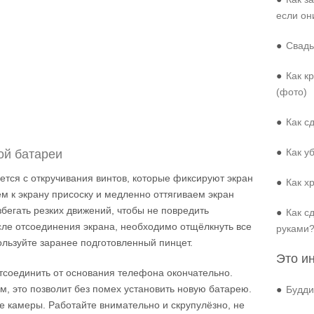
если он
●
Свадь
●
Как к
(фото)
●
Как с
●
Как у
ой батареи
тся с откручивания винтов, которые фиксируют экран
●
Как х
м к экрану присоску и медленно оттягиваем экран
збегать резких движений, чтобы не повредить
●
Как с
ле отсоединения экрана, необходимо отщёлкнуть все
руками
льзуйте заранее подготовленный пинцет.
Это и
тсоединить от основания телефона окончательно.
м, это позволит без помех установить новую батарею.
●
Будди
 камеры. Работайте внимательно и скрупулёзно, не