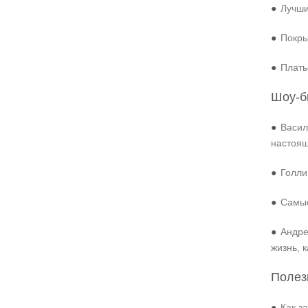
●
Лучши
●
Покры
●
Плать
Шоу-б
●
Васил
настоя
●
Голли
●
Самые
●
Андре
жизнь, 
Полез
●
Как з