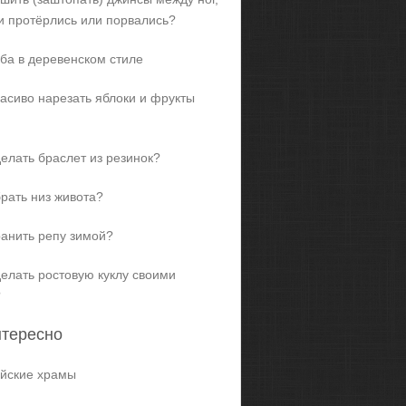
и протёрлись или порвались?
ба в деревенском стиле
расиво нарезать яблоки и фрукты
делать браслет из резинок?
брать низ живота?
ранить репу зимой?
делать ростовую куклу своими
?
нтересно
йские храмы