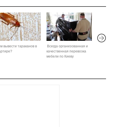
м вывести тараканов в
Всегда организованная и
артире?
качественная перевозка
мебели по Киеву