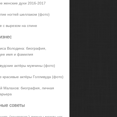
е женские духи 2016-2017
тие ногтей шеллаком (фото)
е с вырезом на спине
изнес
иса Володина: биография,
щее имя и фамилия
вудские актёры мужчины (фото)
 красивые актёры Голливуда (фото)
й Малахов: биография, личная
карьера
ные советы
ашить (заштопать) джинсы между ног,