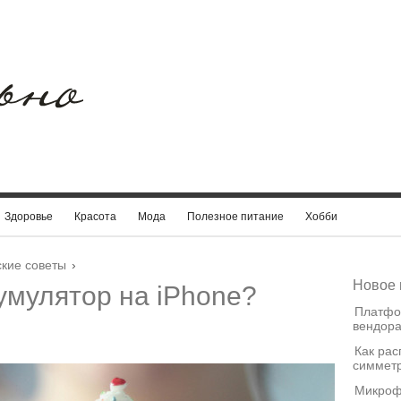
Здоровье
Красота
Мода
Полезное питание
Хобби
кие советы
›
Новое 
умулятор на iPhone?
Платфо
вендора
Как рас
симметр
Микроф