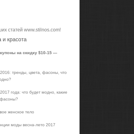
ших статей www.stilnos.com!
 и красота
 купоны на скидку $10-15 —
2016: тренды, цвета, фасоны, что
одно?
2017 года: что будет модно, какие
 фасоны?
вое женское тело
нции моды весна-лето 2017