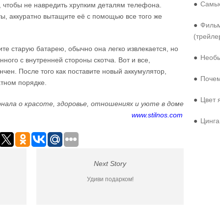
●
Самые
, чтобы не навредить хрупким деталям телефона.
ы, аккуратно вытащите её с помощью все того же
●
Фильм
(трейле
те старую батарею, обычно она легко извлекается, но
●
Необы
нного с внутренней стороны скотча. Вот и все,
нчен. После того как поставите новый аккумулятор,
●
Почем
атном порядке.
●
Цвет 
нала о красоте, здоровье, отношениях и уюте в доме
www.stilnos.com
●
Цинга
Next Story
Удиви подарком!