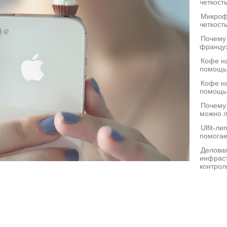
четкост
Микроф
четкост
Почему
француз
Кофе на
помощь
Кофе на
помощь
Почему
можно л
Ulfit-л
помогае
Деловая
инфраст
контрол