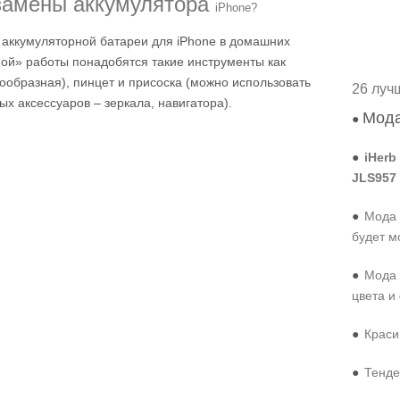
 замены аккумулятора
iPhone?
аккумуляторной батареи для iPhone в домашних
ной» работы понадобятся такие инструменты как
тообразная), пинцет и присоска (можно использовать
26 луч
х аксессуаров – зеркала, навигатора).
Мода
●
●
iHerb
JLS957
●
Мода 
будет м
●
Мода 
цвета и
●
Краси
●
Тенде