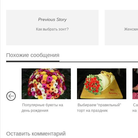
Previous Story
Как выбрать зонт?
Женские
Похожие сообщения
Популярные букеты на
Выбираем “правильный”
Са
день рождения
торт на праздник
на
Оставить комментарий