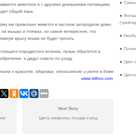
●
Самые
живается животное и с другими домашними питомцами,
одит общий язык.
●
Фильм
(трейле
ому им привольно живется в частном загородном доме,
т на мышах и птичках, но самое интересное, что
●
Необы
тивную крысу кошка не будет трогать.
●
Почем
тоящего породистого котенка, лучше обратится в
иобретении и дадут советы по уходу.
●
Цвет 
нала о красоте, здоровье, отношениях и уюте в доме
●
Цинга
www.stilnos.com
Next Story
яж:
Цветы клематисы: посадка и уход