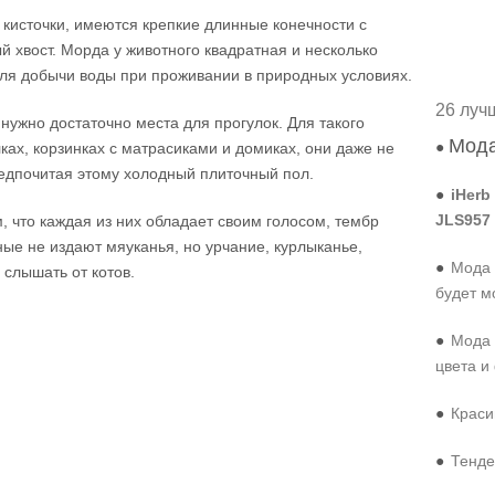
 кисточки, имеются крепкие длинные конечности с
 хвост. Морда у животного квадратная и несколько
для добычи воды при проживании в природных условиях.
26 луч
 нужно достаточно места для прогулок. Для такого
Мода
●
ках, корзинках с матрасиками и домиках, они даже не
редпочитая этому холодный плиточный пол.
●
iHerb
JLS957
 что каждая из них обладает своим голосом, тембр
ные не издают мяуканья, но урчание, курлыканье,
●
Мода 
 слышать от котов.
будет м
●
Мода 
цвета и
●
Краси
●
Тенде