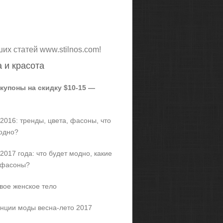
ших статей www.stilnos.com!
 и красота
 купоны на скидку $10-15 —
2016: тренды, цвета, фасоны, что
одно?
2017 года: что будет модно, какие
 фасоны?
вое женское тело
нции моды весна-лето 2017