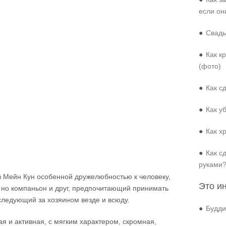
если он
●
Свадь
●
Как к
(фото)
●
Как с
●
Как у
●
Как х
●
Как с
руками
в Мейн Кун особенной дружелюбностью к человеку,
Это и
т, но компаньон и друг, предпочитающий принимать
следующий за хозяином везде и всюду.
●
Будди
я и активная, с мягким характером, скромная,