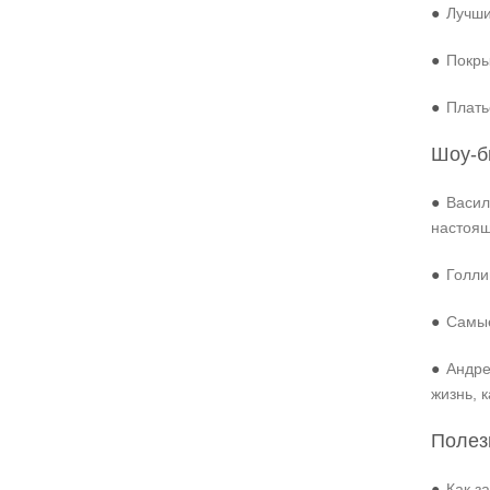
●
Лучши
●
Покры
●
Плать
Шоу-б
●
Васил
настоя
●
Голли
●
Самые
●
Андре
жизнь, 
Полез
●
Как з