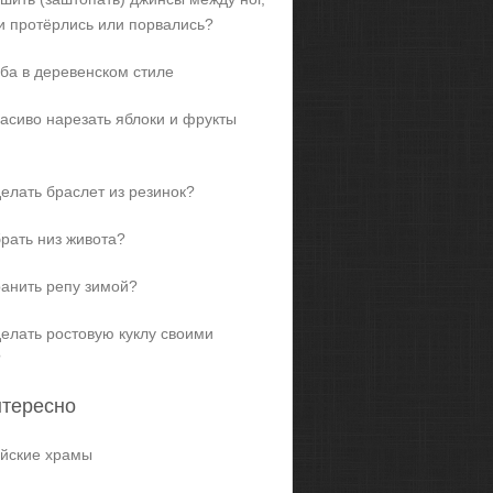
и протёрлись или порвались?
ба в деревенском стиле
расиво нарезать яблоки и фрукты
делать браслет из резинок?
брать низ живота?
ранить репу зимой?
делать ростовую куклу своими
?
нтересно
йские храмы