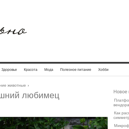
Здоровье
Красота
Мода
Полезное питание
Хобби
ние животные
›
Новое 
ашний любимец
Платфо
вендора
Как рас
симметр
Микроф