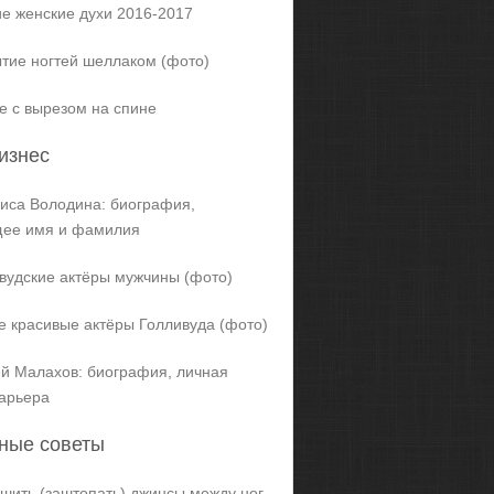
е женские духи 2016-2017
тие ногтей шеллаком (фото)
е с вырезом на спине
изнес
иса Володина: биография,
щее имя и фамилия
вудские актёры мужчины (фото)
 красивые актёры Голливуда (фото)
й Малахов: биография, личная
карьера
ные советы
ашить (заштопать) джинсы между ног,