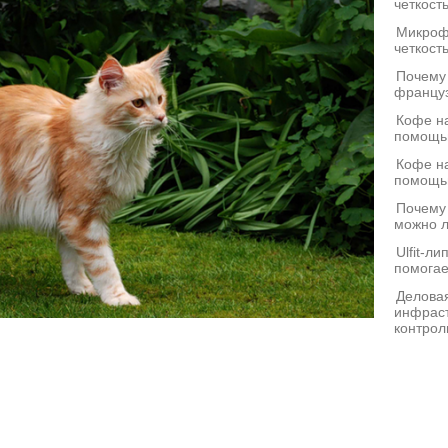
четкост
Микроф
четкост
Почему
француз
Кофе на
помощь
Кофе на
помощь
Почему
можно л
Ulfit-л
помогае
Деловая
инфраст
контрол