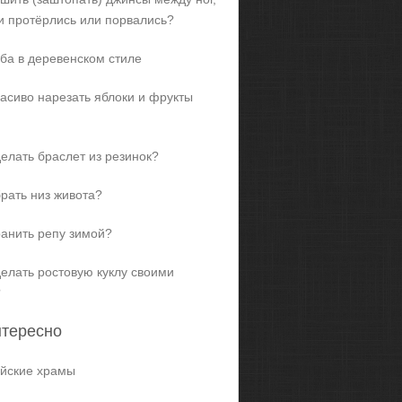
и протёрлись или порвались?
ба в деревенском стиле
расиво нарезать яблоки и фрукты
делать браслет из резинок?
брать низ живота?
ранить репу зимой?
делать ростовую куклу своими
?
нтересно
йские храмы