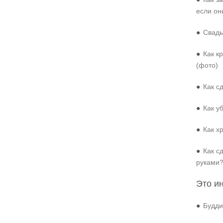
если он
●
Свадь
●
Как к
(фото)
●
Как с
●
Как у
●
Как х
●
Как с
руками
Это и
●
Будди