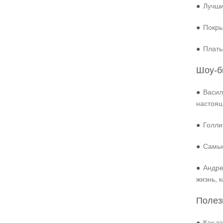
●
Лучши
●
Покры
●
Плать
Шоу-б
●
Васил
настоя
●
Голли
●
Самые
●
Андре
жизнь, 
Полез
●
Как з