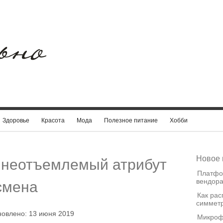
Здоровье
Красота
Мода
Полезное питание
Хобби
Новое 
 неотъемлемый атрибут
Платфо
вендора
смена
Как рас
симметр
новлено: 13 июня 2019
Микроф