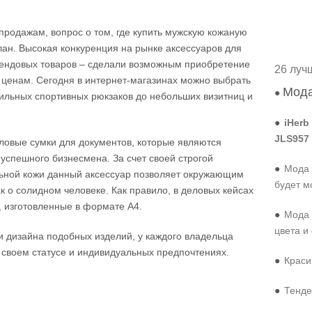
продажам, вопрос о том, где купить мужскую кожаную
ан. Высокая конкуренция на рынке аксессуаров для
рендовых товаров – сделали возможным приобретение
26 луч
 ценам. Сегодня в интернет-магазинах можно выбрать
Мода
●
тильных спортивных рюкзаков до небольших визитниц и
●
iHerb
JLS957
ловые сумки для документов, которые являются
успешного бизнесмена. За счет своей строгой
●
Мода 
льной кожи данный аксессуар позволяет окружающим
будет м
к о солидном человеке. Как правило, в деловых кейсах
, изготовленные в формате А4.
●
Мода 
цвета и
и дизайна подобных изделий, у каждого владельца
 своем статусе и индивидуальных предпочтениях.
●
Краси
●
Тенде