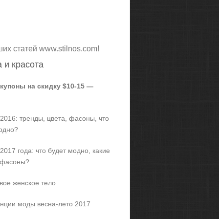
ших статей www.stilnos.com!
 и красота
 купоны на скидку $10-15 —
2016: тренды, цвета, фасоны, что
одно?
2017 года: что будет модно, какие
 фасоны?
вое женское тело
нции моды весна-лето 2017