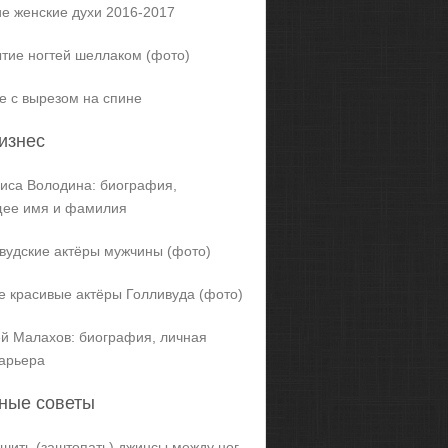
е женские духи 2016-2017
тие ногтей шеллаком (фото)
е с вырезом на спине
изнес
иса Володина: биография,
щее имя и фамилия
вудские актёры мужчины (фото)
 красивые актёры Голливуда (фото)
й Малахов: биография, личная
карьера
ные советы
ашить (заштопать) джинсы между ног,