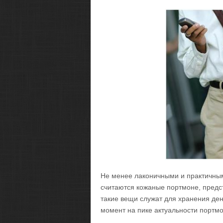
Не менее лаконичными и практичны
считаются кожаные портмоне, предс
такие вещи служат для хранения ден
момент на пике актуальности портмо