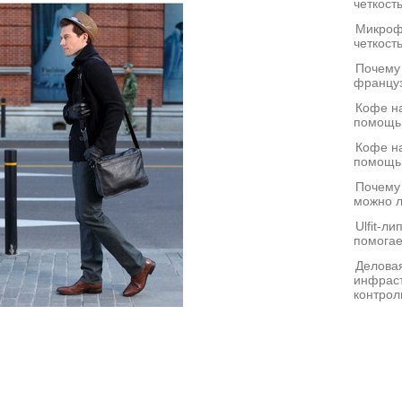
четкост
Микроф
четкост
Почему
француз
Кофе на
помощь
Кофе на
помощь
Почему
можно л
Ulfit-л
помогае
Деловая
инфраст
контрол