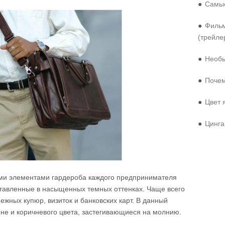
●
Самые
●
Фильм
(трейле
●
Необы
●
Почем
●
Цвет 
●
Цинга
ми элементами гардероба каждого предпринимателя
тавленные в насыщенных темных оттенках. Чаще всего
ежных купюр, визиток и банковских карт. В данный
не и коричневого цвета, застегивающиеся на молнию.