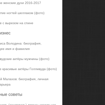
е женские духи 2016-2017
тие ногтей шеллаком (фото)
е с вырезом на спине
изнес
иса Володина: биография,
щее имя и фамилия
вудские актёры мужчины (фото)
 красивые актёры Голливуда (фото)
й Малахов: биография, личная
карьера
ные советы
ашить (заштопать) джинсы между ног,