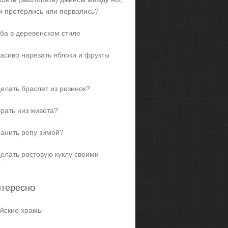
и протёрлись или порвались?
ба в деревенском стиле
расиво нарезать яблоки и фрукты
делать браслет из резинок?
брать низ живота?
ранить репу зимой?
делать ростовую куклу своими
?
нтересно
йские храмы