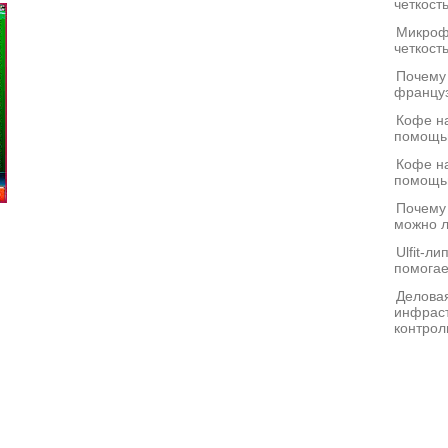
четкост
Микроф
четкост
Почему
француз
Кофе на
помощь
Кофе на
помощь
Почему
можно л
Ulfit-л
помогае
Деловая
инфраст
контрол