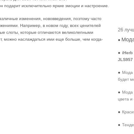
 он подарит исключительно яркие эмоции и настроение.
азличные изменения, нововведения, поэтому часто
жениями. Например, в новом году, всех ценителей
26 луч
сные слоты, которые отличаются великолепными
Мода
ит, можно наслаждаться ими еще больше, чем когда-
●
●
iHerb
JLS957
●
Мода 
будет м
●
Мода 
цвета и
●
Краси
●
Тенде