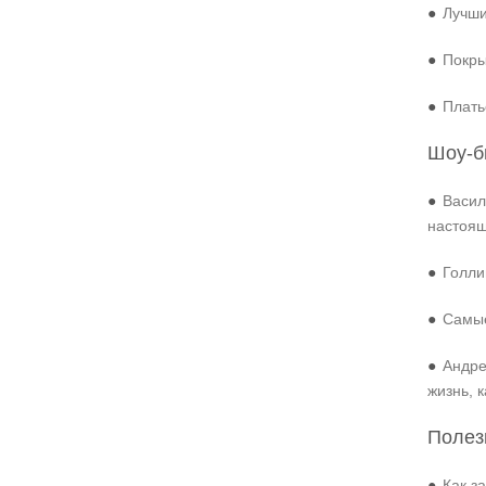
●
Лучши
●
Покры
●
Плать
Шоу-б
●
Васил
настоя
●
Голли
●
Самые
●
Андре
жизнь, 
Полез
●
Как з