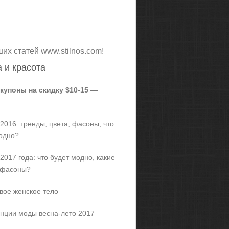
ших статей www.stilnos.com!
 и красота
 купоны на скидку $10-15 —
2016: тренды, цвета, фасоны, что
одно?
2017 года: что будет модно, какие
 фасоны?
вое женское тело
нции моды весна-лето 2017