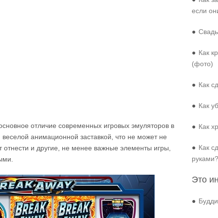
если он
●
Свадь
●
Как к
(фото)
●
Как с
●
Как у
 основное отличие современных игровых эмуляторов в
●
Как х
, веселой анимационной заставкой, что не может не
●
Как с
т отнести и другие, не менее важные элементы игры,
руками
ыми.
Это и
●
Будди