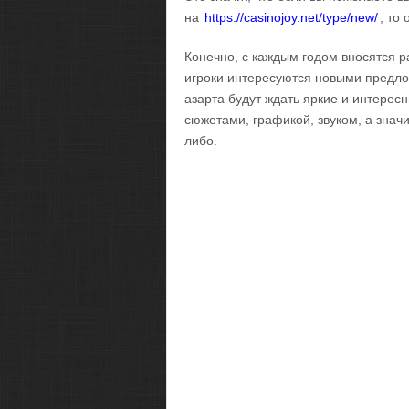
на
https://casinojoy.net/type/new/
, то
Конечно, с каждым годом вносятся р
игроки интересуются новыми предло
азарта будут ждать яркие и интере
сюжетами, графикой, звуком, а знач
либо.