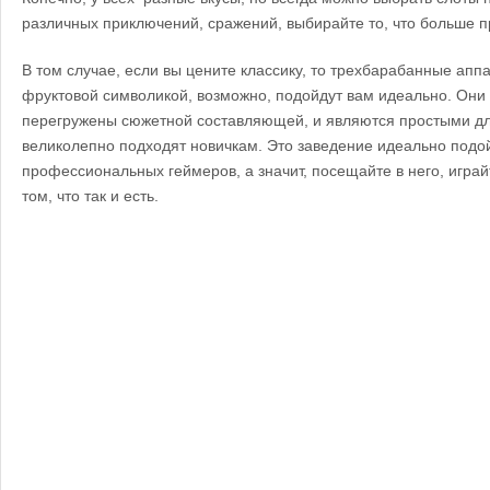
различных приключений, сражений, выбирайте то, что больше п
В том случае, если вы цените классику, то трехбарабанные ап
фруктовой символикой, возможно, подойдут вам идеально. Они 
перегружены сюжетной составляющей, и являются простыми для
великолепно подходят новичкам. Это заведение идеально подой
профессиональных геймеров, а значит, посещайте в него, играй
том, что так и есть.