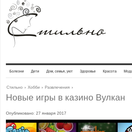
Болезни
Дети
Дом, семья, уют
Здоровье
Красота
Мод
Стильно
›
Хобби
›
Развлечения
›
Новые игры в казино Вулкан
Опубликовано: 27 января 2017