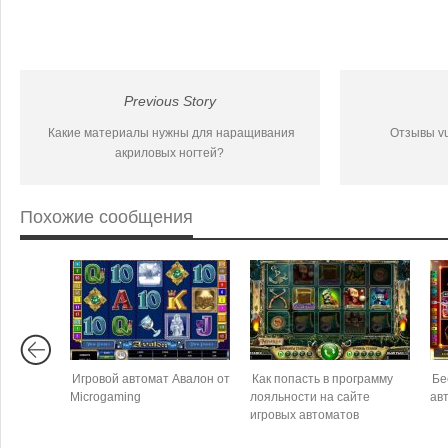
Previous Story
Какие материалы нужны для наращивания
Отзывы vu
акриловых ногтей?
Похожие сообщения
Игровой автомат Авалон от
Как попасть в программу
Бе
Microgaming
лояльности на сайте
ав
игровых автоматов