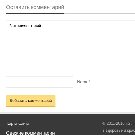
Оставить комментарий
Name*
Карта Сайта
© 2011-2016 «Sti
в здоровье и кра
Свежие комментарии