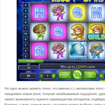
Но одно можно заявить точно, что именно с с автоматами этог
ежедневно новые роли, получая незабываемые ощущения, удов
имеют возможность оценить преимущества аппаратов, подбирая
Конечно, у всех разные вкусы, но всегда можно выбрать слоты 