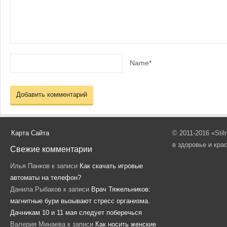
Name*
Карта Сайта
© 2011-2016 «Sti
в здоровье и кра
Свежие комментарии
Илья Панков
к записи
Как скачать игровые
автоматы на телефон?
Данила Рыбаков
к записи
Врач Тяжельников:
магнитные бури вызывают стресс организма.
Дачникам 10 и 11 мая следует поберечься
Валерия Минаева
к записи
Как носить женские