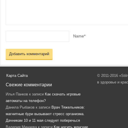
Name*
Карта Сайта
© 2011-2016 «Sti
в здоровье и кра
Свежие комментарии
Илья Панков
к записи
Как скачать игровые
автоматы на телефон?
Данила Рыбаков
к записи
Врач Тяжельников:
магнитные бури вызывают стресс организма.
Дачникам 10 и 11 мая следует поберечься
Валерия Минаева
к записи
Как носить женские