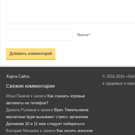
Name*
Карта Сайта
© 2011-2016 «Sti
в здоровье и кра
Свежие комментарии
Илья Панков
к записи
Как скачать игровые
автоматы на телефон?
Данила Рыбаков
к записи
Врач Тяжельников:
магнитные бури вызывают стресс организма.
Дачникам 10 и 11 мая следует поберечься
Валерия Минаева
к записи
Как носить женские