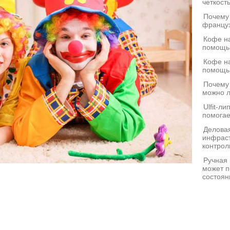
четкост
Почему
француз
Кофе на
помощь
Кофе на
помощь
Почему
можно л
Ulfit-л
помогае
Деловая
инфраст
контрол
Ручная 
может п
состоян