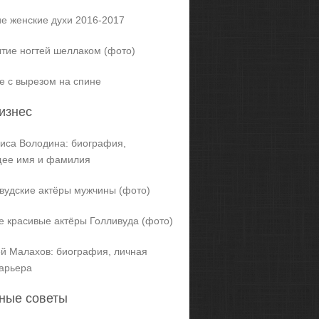
е женские духи 2016-2017
тие ногтей шеллаком (фото)
е с вырезом на спине
изнес
иса Володина: биография,
щее имя и фамилия
вудские актёры мужчины (фото)
 красивые актёры Голливуда (фото)
й Малахов: биография, личная
карьера
ные советы