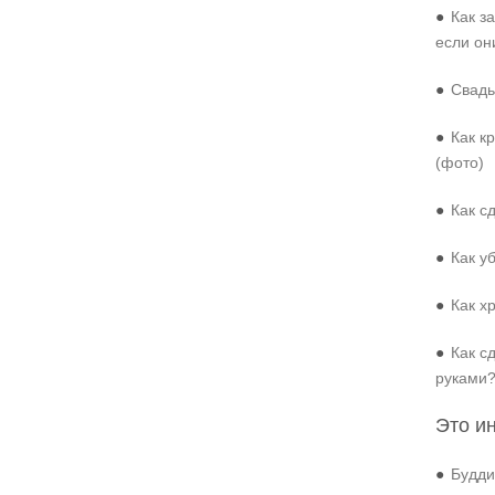
●
Как з
если он
●
Свадь
●
Как к
(фото)
●
Как с
●
Как у
●
Как х
●
Как с
руками
Это и
●
Будди