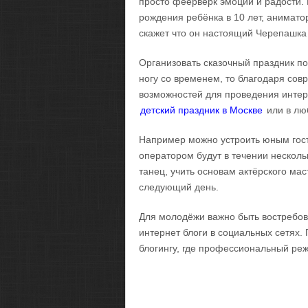
просто феерверк эмоций и радости. 
рождения ребёнка в 10 лет, анимато
скажет что он настоящий Черепашка
Организовать сказочный праздник под
ногу со временем, то благодаря со
возможностей для проведения интере
детский праздник в Москве
или в лю
Например можно устроить юным гост
оператором будут в течении несколь
танец, учить основам актёрского мас
следующий день.
Для молодёжи важно быть востребов
интернет блоги в социальных сетях.
блогингу, где профессиональный реж