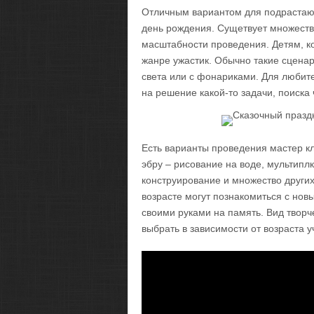
Отличным вариантом для подрастающ
день рождения. Сущетвует множество
масштабности проведения. Детям, к
жанре ужастик. Обычно такие сцена
света или с фонариками. Для любит
на решение какой-то задачи, поиска ч
Есть варианты проведения мастер кл
эбру – рисование на воде, мультиплк
конструирование и множество других
возрасте могут познакомиться с нов
своими руками на память. Вид творч
выбрать в зависимости от возраста у