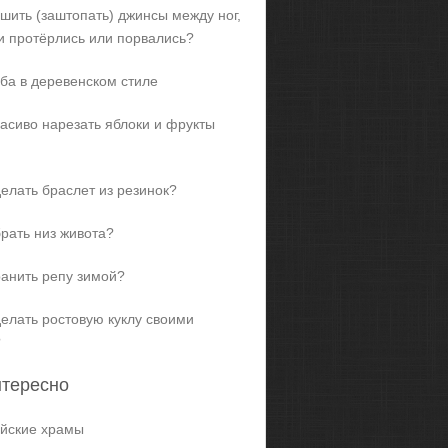
ашить (заштопать) джинсы между ног,
и протёрлись или порвались?
ба в деревенском стиле
расиво нарезать яблоки и фрукты
делать браслет из резинок?
брать низ живота?
ранить репу зимой?
делать ростовую куклу своими
?
нтересно
йские храмы