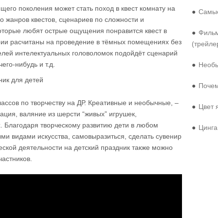
его поколения может стать поход в квест комнату на
●
Самые
 жанров квестов, сценариев по сложности и
оторые любят острые ощущения понравится квест в
●
Фильм
рии расчитаны на проведение в тёмных помещениях без
(трейле
елей интелектуальных головоломок подойдёт сценарий
его-нибудь и т.д.
●
Необы
●
Почем
ассов по творчеству на ДР. Креативные и необычные, –
●
Цвет 
ация, валяние из шерсти “живых” игрушек,
. Благодаря творческому развитию дети в любом
●
Цинга
ыми видами искусства, самовыразиться, сделать сувенир
еской деятельности на детский праздник также можно
частников.