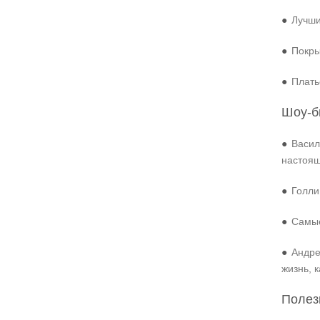
●
Лучши
●
Покры
●
Плать
Шоу-б
●
Васил
настоя
●
Голли
●
Самые
●
Андре
жизнь, 
Полез