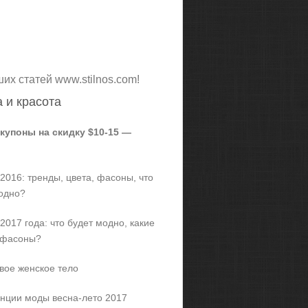
ших статей www.stilnos.com!
 и красота
 купоны на скидку $10-15 —
2016: тренды, цвета, фасоны, что
одно?
2017 года: что будет модно, какие
 фасоны?
вое женское тело
нции моды весна-лето 2017