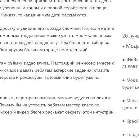
И конечно, если пригласить такого персонажа на день
р уверенным тоном и с полной серьёзностью в лице
 Ниндзя, то как минимум дети рассмеются.
ростку и удивить его гораздо сложнее. Но, если идти в
временным тенденциям можно узнать множество новых
26 луч
сного праздника подростку. Тем более что выбор на
Мода
●
бом другом большом городе не маленький.
●
iHerb
ям съёмку видео клипа. Настоящий режиссёр вместе с
JLS957
ких часов давать ребятам актёрские задания, ставить
терства и режиссуры. Готовый клип будет уже на
●
Мода 
будет м
анным, в центре внимания, многие ведут свои личные
●
Мода 
 Почему бы не устроить ребятам мастер класс по
цвета и
иссёр и видео блогер раскажет секреты этой интустрии.
●
Краси
●
Тенде