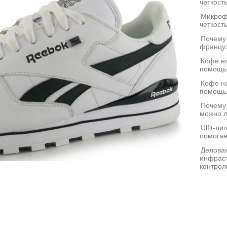
четкост
Микроф
четкост
Почему
француз
Кофе на
помощь
Кофе на
помощь
Почему
можно л
Ulfit-л
помогае
Деловая
инфраст
контрол