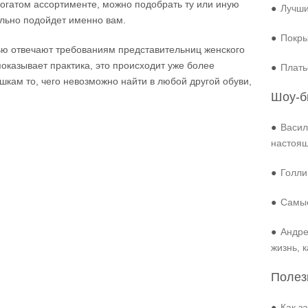
богатом ассортименте, можно подобрать ту или иную
●
Лучши
ально подойдет именно вам.
●
Покры
тью отвечают требованиям представительниц женского
показывает практика, это происходит уже более
●
Плать
шкам то, чего невозможно найти в любой другой обуви,
Шоу-б
●
Васил
настоя
●
Голли
●
Самые
●
Андре
жизнь, 
Полез
●
Как з