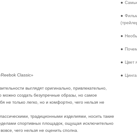
●
Самые
●
Фильм
(трейле
●
Необы
●
Почем
●
Цвет 
Reebok Classic»
●
Цинга
твительности выглядят оригинально, привлекательно,
ю можно создать безупречные образы, но самое
бя не только легко, но и комфортно, чего нельзя не
классическими, традиционными изделиями, носить такие
ределами спортивных площадок, ощущая исключительно
вовсе, чего нельзя не оценить сполна.