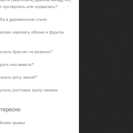
и протёрлись или порвались?
ба в деревенском стиле
расиво нарезать яблоки и фрукты
делать браслет из резинок?
брать низ живота?
ранить репу зимой?
делать ростовую куклу своими
?
нтересно
йские храмы