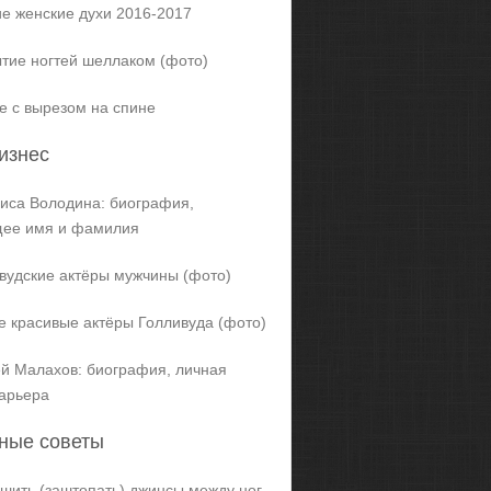
е женские духи 2016-2017
тие ногтей шеллаком (фото)
е с вырезом на спине
изнес
иса Володина: биография,
щее имя и фамилия
вудские актёры мужчины (фото)
 красивые актёры Голливуда (фото)
й Малахов: биография, личная
карьера
ные советы
ашить (заштопать) джинсы между ног,