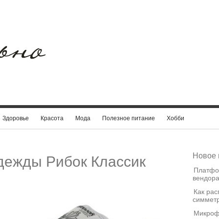
Здоровье
Красота
Мода
Полезное питание
Хобби
Новое 
дежды Рибок Классик
Платфо
вендора
Как рас
симметр
Микроф