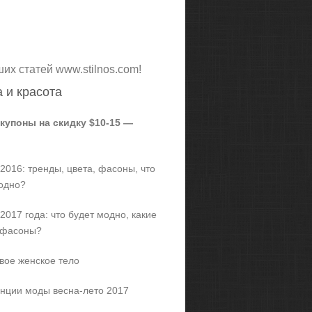
ших статей www.stilnos.com!
 и красота
 купоны на скидку $10-15 —
2016: тренды, цвета, фасоны, что
одно?
2017 года: что будет модно, какие
 фасоны?
вое женское тело
нции моды весна-лето 2017