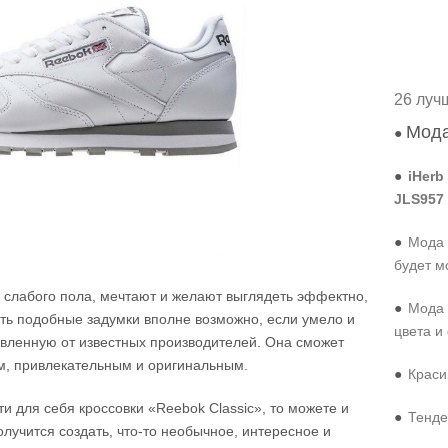
26 луч
Мода
●
●
iHerb
JLS957
●
Мода 
будет м
 слабого пола, мечтают и желают выглядеть эффектно,
●
Мода 
ать подобные задумки вполне возможно, если умело и
цвета и
авленную от известных производителей. Она сможет
ым, привлекательным и оригинальным.
●
Краси
и для себя кроссовки «Reebok Classic», то можете и
●
Тенде
олучится создать, что-то необычное, интересное и