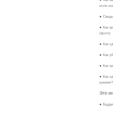
если он
●
Свадь
●
Как к
(фото)
●
Как с
●
Как у
●
Как х
●
Как с
руками
Это и
●
Будди