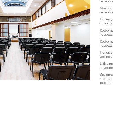
четкост
Микроф
четкост
Почему
француз
Кофе на
помощь
Кофе на
помощь
Почему
можно л
Ulfit-л
помогае
Деловая
инфраст
контрол