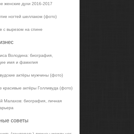
е женские духи 2016-2017
тие ногтей шеллаком (фото)
е с вырезом на спине
изнес
иса Володина: биография,
щее имя и фамилия
вудские актёры мужчины (фото)
 красивые актёры Голливуда (фото)
й Малахов: биография, личная
карьера
ные советы
ашить (заштопать) джинсы между ног,