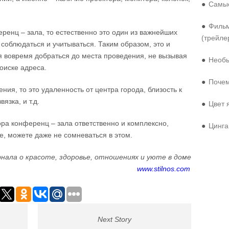
●
Самые
●
Фильм
ренц – зала, то естественно это один из важнейших
(трейле
 соблюдаться и учитываться. Таким образом, это и
я вовремя добраться до места проведения, не вызывая
●
Необы
оиске адреса.
●
Почем
ия, то это удаленность от центра города, близость к
язка, и т.д.
●
Цвет 
ора конференц – зала ответственно и комплексно,
●
Цинга
е, можете даже не сомневаться в этом.
нала о красоте, здоровье, отношениях и уюте в доме
www.stilnos.com
Next Story