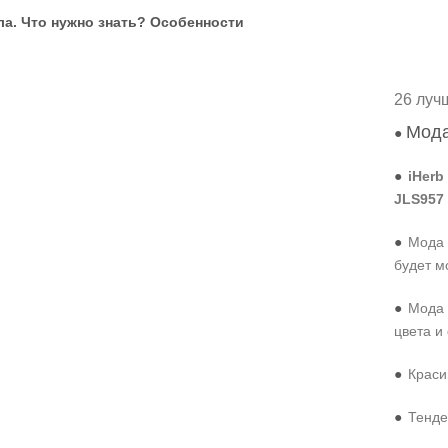
а. Что нужно знать? Особенности
26 луч
Мода
●
●
iHerb
JLS957
●
Мода 
будет м
●
Мода 
цвета и
●
Краси
●
Тенде