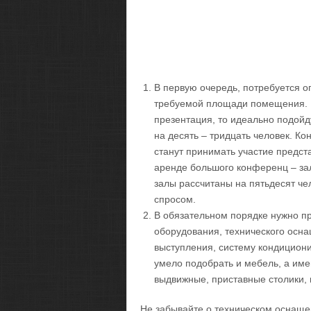
В первую очередь, потребуется оп
требуемой площади помещения. Н
презентация, то идеально подой
на десять – тридцать человек. Ко
станут принимать участие предст
аренде большого конференц – зала
залы рассчитаны на пятьдесят че
спросом.
В обязательном порядке нужно п
оборудования, технического осн
выступления, систему кондициони
умело подобрать и мебель, а им
выдвижные, приставные столики, и
Не забывайте о техническом оснащен