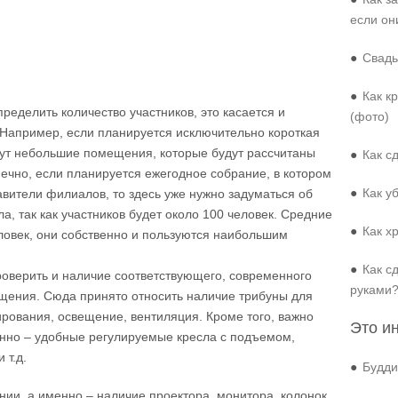
если он
●
Свадь
●
Как к
ределить количество участников, это касается и
(фото)
апример, если планируется исключительно короткая
дут небольшие помещения, которые будут рассчитаны
●
Как с
нечно, если планируется ежегодное собрание, в котором
●
Как у
авители филиалов, то здесь уже нужно задуматься об
, так как участников будет около 100 человек. Средние
●
Как х
ловек, они собственно и пользуются наибольшим
●
Как с
роверить и наличие соответствующего, современного
руками
ащения. Сюда принято относить наличие трибуны для
рования, освещение, вентиляция. Кроме того, важно
Это и
енно – удобные регулируемые кресла с подъемом,
 т.д.
●
Будди
ии, а именно – наличие проектора, монитора, колонок,