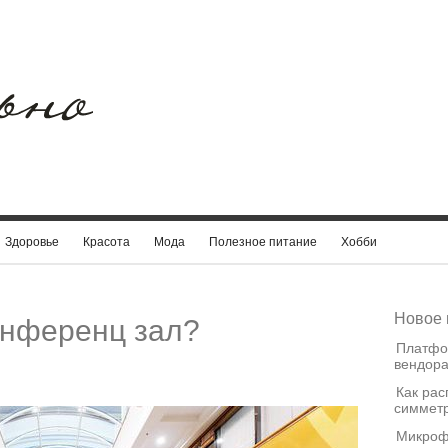
Здоровье
Красота
Мода
Полезное питание
Хобби
Новое 
онференц зал?
Платфо
вендора
Как рас
симметр
Микроф