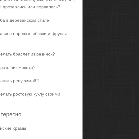
и протёрлись или порвались?
ба в деревенском стиле
расиво нарезать яблоки и фрукты
делать браслет из резинок?
брать низ живота?
ранить репу зимой?
делать ростовую куклу своими
?
нтересно
йские храмы