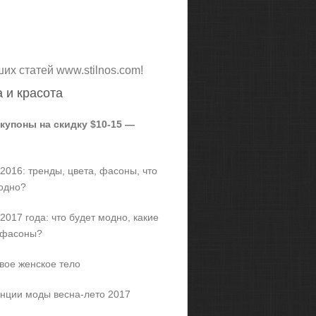
ших статей www.stilnos.com!
 и красота
 купоны на скидку $10-15 —
2016: тренды, цвета, фасоны, что
одно?
2017 года: что будет модно, какие
 фасоны?
вое женское тело
нции моды весна-лето 2017