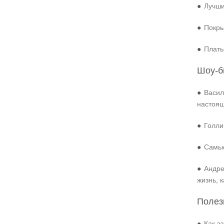
●
Лучши
●
Покры
●
Плать
Шоу-б
●
Васил
настоя
●
Голли
●
Самые
●
Андре
жизнь, 
Полез
●
Как з