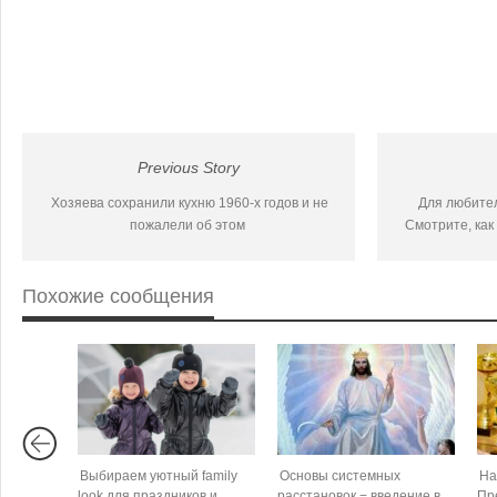
Previous Story
Хозяева сохранили кухню 1960-х годов и не
Для любите
пожалели об этом
Смотрите, как
Похожие сообщения
Выбираем уютный family
Основы системных
На
look для праздников и
расстановок − введение в
Пр