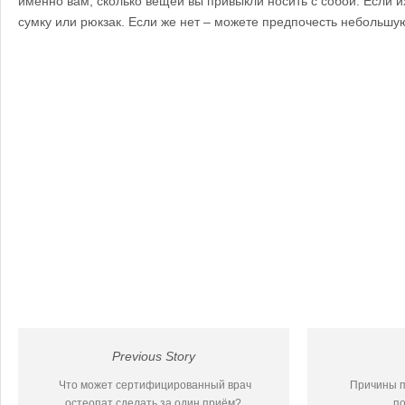
именно вам, сколько вещей вы привыкли носить с собой. Если и
сумку или рюкзак. Если же нет – можете предпочесть небольшу
Previous Story
Что может сертифицированный врач
Причины п
остеопат сделать за один приём?
по