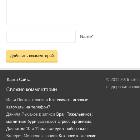
Name*
Карта Сайта
© 2011-2016 «Sti
в здоровье и кра
Свежие комментарии
Илья Панков
к записи
Как скачать игровые
автоматы на телефон?
Данила Рыбаков
к записи
Врач Тяжельников:
магнитные бури вызывают стресс организма.
Дачникам 10 и 11 мая следует поберечься
Валерия Минаева
к записи
Как носить женские