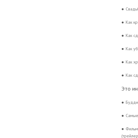
●
Свадь
●
Как кр
●
Как сд
●
Как уб
●
Как х
●
Как с
Это ин
●
Будди
●
Самые
●
Фильм
(трейлер