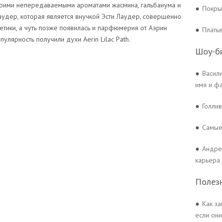
своими непередаваемыми ароматами жасмина, гальбанума и
●
Покры
аудер, которая является внучкой Эсти Лаудер, совершенно
етики, а чуть позже появилась и парфюмерия от Аэрин
●
Плать
лярность получили духи Aerin Lilac Path.
Шоу-б
●
Васил
имя и ф
●
Голли
●
Самые
●
Андре
карьера
Полез
●
Как за
если они