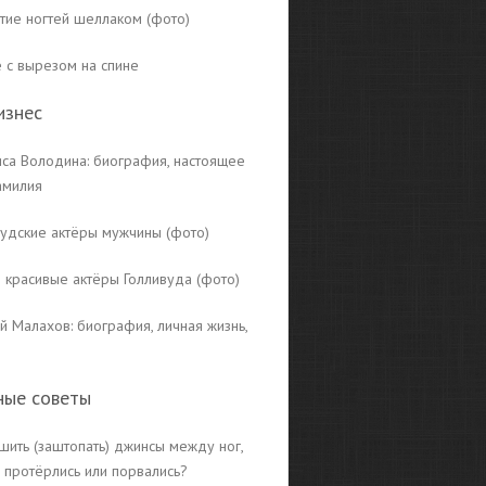
тие ногтей шеллаком (фото)
е с вырезом на спине
изнес
иса Володина: биография, настоящее
амилия
вудские актёры мужчины (фото)
 красивые актёры Голливуда (фото)
й Малахов: биография, личная жизнь,
ные советы
шить (заштопать) джинсы между ног,
 протёрлись или порвались?