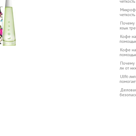
четкост
Микрофо
четкост
Почему 
язык тре
Кофе на 
помощью
Кофе на 
помощью
Почему 
ли от ни
Ulfit-ли
помогает
Деловая
безопасн