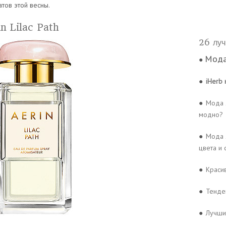
тов этой весны.
n Lilac Path
26 луч
Мода
●
●
iHerb 
●
Мода 2
модно?
●
Мода 
цвета и
●
Краси
●
Тенде
●
Лучши