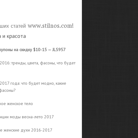
ших статей www.stilnos.com!
 и красота
купоны на скидку $10-15 — JLS957
016: тренды, цвета, фасоны, что будет
2017 года: что будет модно, какие
 фасоны?
вое женское тело
нции моды весна-лето 2017
е женские духи 2016-2017