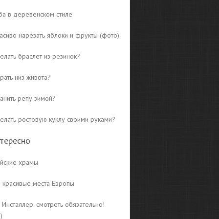
ба в деревенском стиле
асиво нарезать яблоки и фрукты (фото)
елать браслет из резинок?
рать низ живота?
ранить репу зимой?
делать ростовую куклу своими руками?
тересно
йские храмы
 красивые места Европы
 Инсталлер: смотреть обязательно!
)