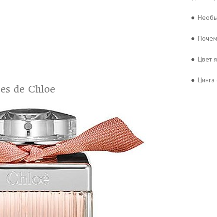
●
Необы
●
Почем
●
Цвет 
●
Цинга 
ses de Chloe