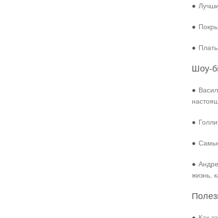
●
Лучши
●
Покры
●
Плать
Шоу-б
●
Васил
настоя
●
Голли
●
Самые
●
Андре
жизнь, 
Полез
●
Как з