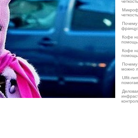
четкост
Микроф
четкост
Почему
француз
Кофе на
помощь
Кофе на
помощь
Почему
можно л
Ulfit-л
помогае
Деловая
инфраст
контрол