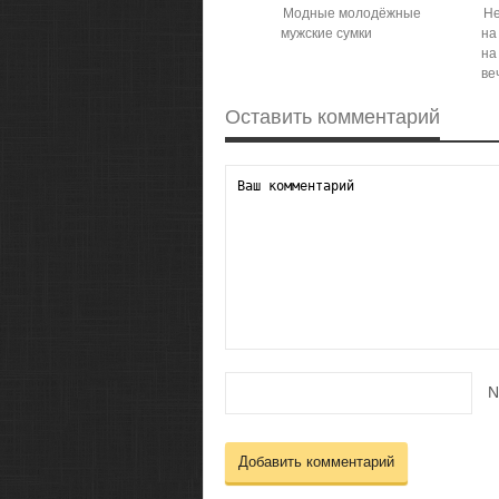
Модные молодёжные
Не
мужские сумки
на
на
ве
Оставить комментарий
N