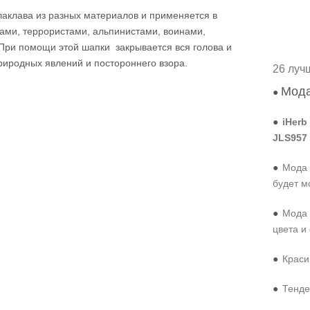
лаклава из разных материалов и применяется в
ками, террористами, альпинистами, воинами,
При помощи этой шапки закрывается вся голова и
риродных явлений и постороннего взора.
26 луч
Мода
●
●
iHerb
JLS957
●
Мода 
будет м
●
Мода 
цвета и
●
Краси
●
Тенде