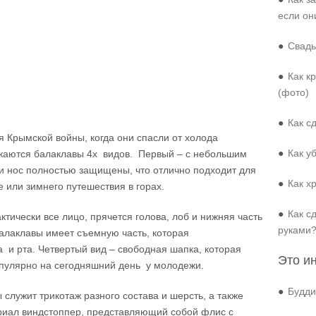
если он
●
Свадь
●
Как к
(фото)
●
Как с
 Крымской войны, когда они спасли от холода
●
Как у
скаются балаклавы 4х видов. Первый – с небольшим
 и нос полностью защищены, что отлично подходит для
●
Как х
 или зимнего путешествия в горах.
●
Как с
тически все лицо, прячется голова, лоб и нижняя часть
руками
балаклавы имеет съемную часть, которая
 и рта. Четвертый вид – свободная шапка, которая
Это и
опулярно на сегодняшний день у молодежи.
●
Будди
лужит трикотаж разного состава и шерсть, а также
ериал виндстоппер, представляющий собой флис с