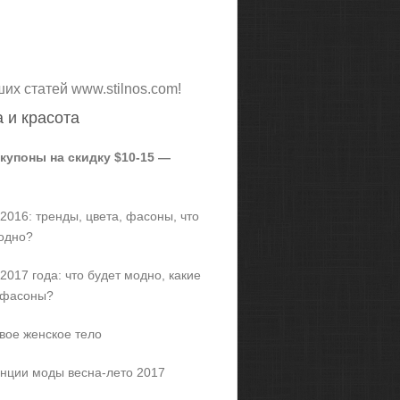
ших статей www.stilnos.com!
 и красота
 купоны на скидку $10-15 —
2016: тренды, цвета, фасоны, что
одно?
2017 года: что будет модно, какие
 фасоны?
вое женское тело
нции моды весна-лето 2017