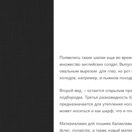
Появились такие шапки еще во время
множество английских солдат. Выпу
овальным вырезом для глаз, но рот
холодов, например, в лыжном походе
Второй вид – остается открытым прак
подбородка. Третья разновидность 
предназначается для утепления носа
может носиться и как шарф, что и п
Материалами для пошива балаклавы с
флис, полартек, а также новый мат