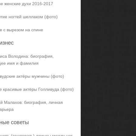
е женские духи 2016-2017
тие ногтей шеллаком (фото)
е с вырезом на спине
изнес
иса Володина: биография,
щее имя и фамилия
вудские актёры мужчины (фото)
 красивые актёры Голливуда (фото)
й Малахов: биография, личная
карьера
ные советы
ашить (заштопать) джинсы между ног,