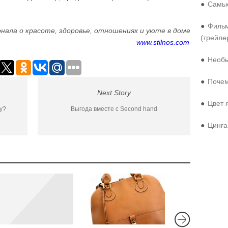
●
Самые
●
Фильм
нала о красоте, здоровье, отношениях и уюте в доме
(трейле
www.stilnos.com
●
Необы
●
Почем
Next Story
●
Цвет 
у?
Выгода вместе с Second hand
●
Цинга