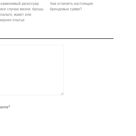
заменимый аксессуар
Как отличить настоящие
 все случаи жизни: брошь
брендовые сумки?
 пальто, жакет или
чернее платье
ame*