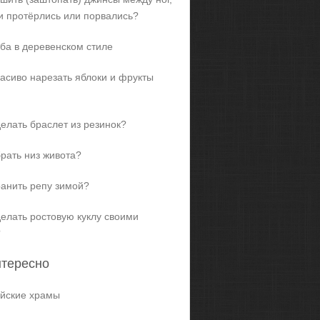
и протёрлись или порвались?
ба в деревенском стиле
расиво нарезать яблоки и фрукты
делать браслет из резинок?
брать низ живота?
ранить репу зимой?
делать ростовую куклу своими
?
нтересно
йские храмы