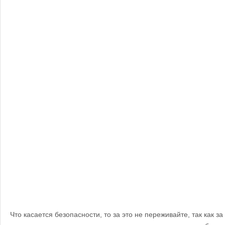
Что касается безопасности, то за это не переживайте, так как за