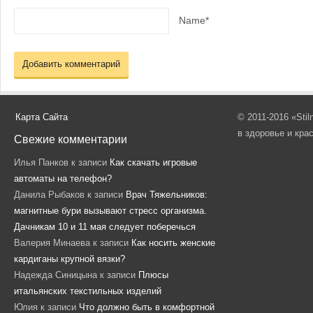
Name*
Карта Сайта
© 2011-2016 «Sti
в здоровье и кра
Свежие комментарии
Илья Панков
к записи
Как скачать игровые
автоматы на телефон?
Данила Рыбаков
к записи
Врач Тяжельников:
магнитные бури вызывают стресс организма.
Дачникам 10 и 11 мая следует поберечься
Валерия Минаева
к записи
Как носить женские
кардиганы крупной вязки?
Надежда Синицына
к записи
Плюсы
итальянских текстильных изделий
Юлия
к записи
Что должно быть в комфортной