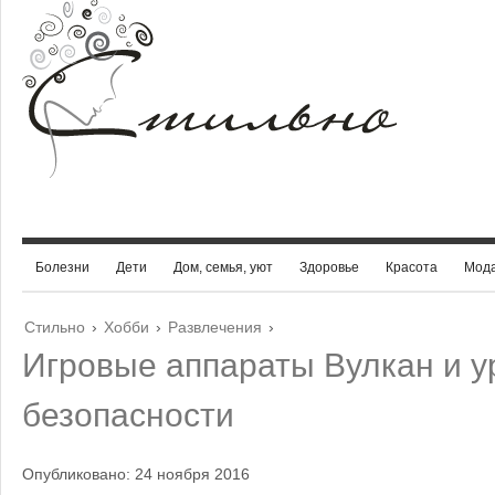
Болезни
Дети
Дом, семья, уют
Здоровье
Красота
Мод
Стильно
›
Хобби
›
Развлечения
›
Игровые аппараты Вулкан и у
безопасности
Опубликовано: 24 ноября 2016