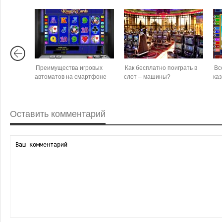
Преимущества игровых
Как бесплатно поиграть в
Вс
автоматов на смартфоне
слот – машины?
каз
Оставить комментарий