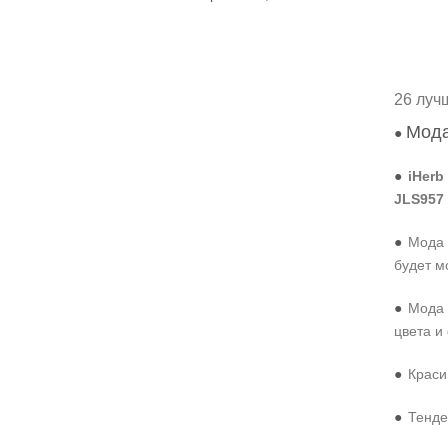
26 луч
Мода
●
●
iHerb
JLS957
●
Мода 
будет м
●
Мода 
цвета и
●
Краси
●
Тенде