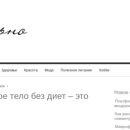
Здоровье
Красота
Мода
Полезное питание
Хобби
еем
›
Новое 
е тело без диет – это
Платфо
вендора
Как рас
симметр
Микроф