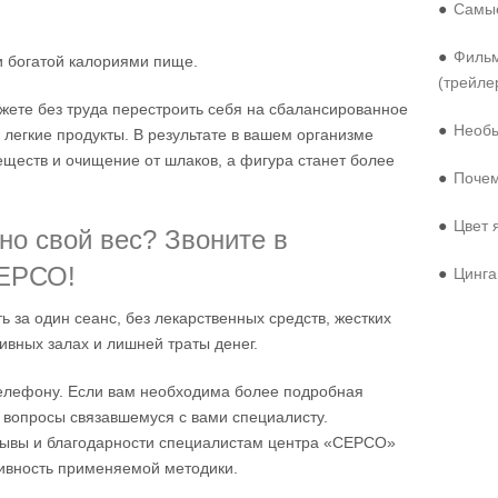
●
Самые
●
Фильм
и богатой калориями пище.
(трейле
жете без труда перестроить себя на сбалансированное
●
Необы
 легкие продукты. В результате в вашем организме
ществ и очищение от шлаков, а фигура станет более
●
Почем
●
Цвет 
но свой вес? Звоните в
СЕРСО!
●
Цинга
за один сеанс, без лекарственных средств, жестких
тивных залах и лишней траты денег.
телефону. Если вам необходима более подробная
 вопросы связавшемуся с вами специалисту.
ывы и благодарности специалистам центра «СЕРСО»
ивность применяемой методики.