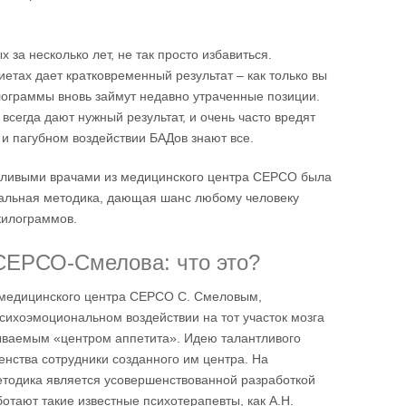
за несколько лет, не так просто избавиться.
иетах дает кратковременный результат – как только вы
лограммы вновь займут недавно утраченные позиции.
всегда дают нужный результат, и очень часто вредят
 и пагубном воздействии БАДов знают все.
нтливыми врачами из медицинского центра СЕРСО была
кальная методика, дающая шанс любому человеку
килограммов.
СЕРСО-Смелова: что это?
медицинского центра СЕРСО С. Смеловым,
сихоэмоциональном воздействии на тот участок мозга
зываемым «центром аппетита». Идею талантливого
енства сотрудники созданного им центра. На
етодика является усовершенствованной разработкой
ботают такие известные психотерапевты, как А.Н.