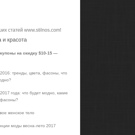
ших статей www.stilnos.com!
 и красота
 купоны на скидку $10-15 —
2016: тренды, цвета, фасоны, что
одно?
2017 года: что будет модно, какие
 фасоны?
вое женское тело
нции моды весна-лето 2017