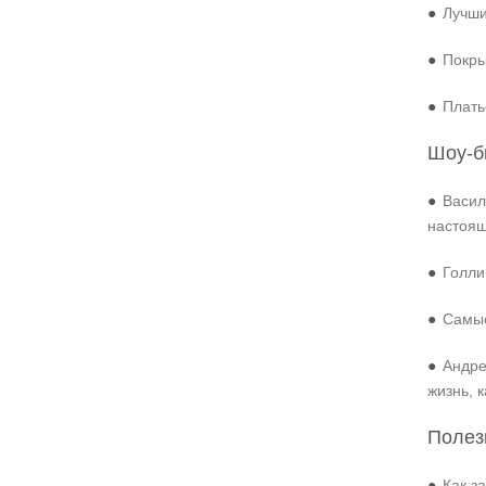
●
Лучши
●
Покры
●
Плать
Шоу-б
●
Васил
настоя
●
Голли
●
Самые
●
Андре
жизнь, 
Полез
●
Как з