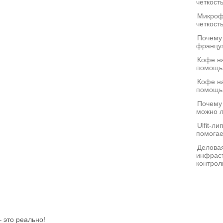
четкост
Микроф
четкост
Почему
француз
Кофе на
помощь
Кофе на
помощь
Почему
можно л
Ulfit-л
помогае
Деловая
инфраст
контрол