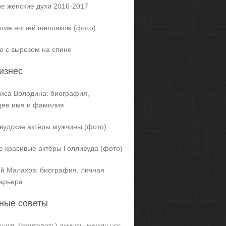
е женские духи 2016-2017
тие ногтей шеллаком (фото)
е с вырезом на спине
изнес
иса Володина: биография,
щее имя и фамилия
вудские актёры мужчины (фото)
 красивые актёры Голливуда (фото)
й Малахов: биография, личная
карьера
ные советы
ашить (заштопать) джинсы между ног,