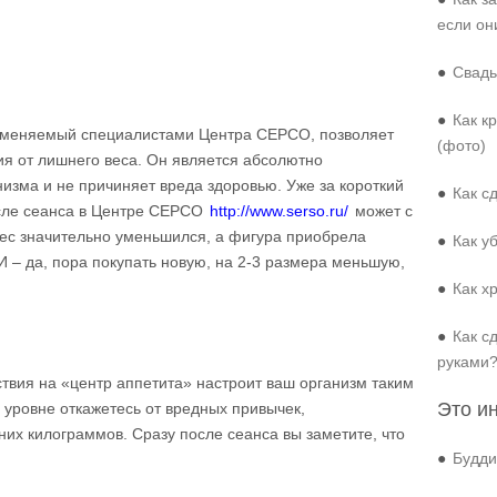
если он
●
Свадь
●
Как к
именяемый специалистами Центра СЕРСО, позволяет
(фото)
я от лишнего веса. Он является абсолютно
изма и не причиняет вреда здоровью. Уже за короткий
●
Как с
сле сеанса в Центре СЕРСО
http://www.serso.ru/
может с
вес значительно уменьшился, а фигура приобрела
●
Как у
 – да, пора покупать новую, на 2-3 размера меньшую,
●
Как х
●
Как с
руками
твия на «центр аппетита» настроит ваш организм таким
Это и
 уровне откажетесь от вредных привычек,
их килограммов. Сразу после сеанса вы заметите, что
●
Будди