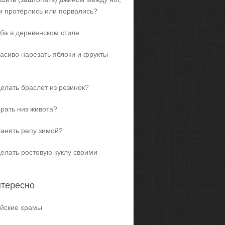
и протёрлись или порвались?
ба в деревенском стиле
расиво нарезать яблоки и фрукты
делать браслет из резинок?
брать низ живота?
ранить репу зимой?
делать ростовую куклу своими
?
нтересно
йские храмы