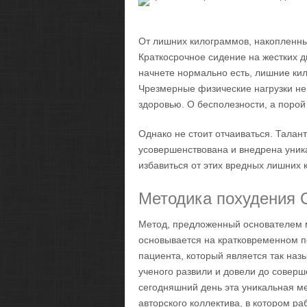
От лишних килограммов, накопленных 
Краткосрочное сидение на жестких д
начнете нормально есть, лишние ки
Чрезмерные физические нагрузки не 
здоровью. О бесполезности, а порой
Однако не стоит отчаиваться. Тала
усовершенствована и внедрена уни
избавиться от этих вредных лишних 
Методика похудения 
Метод, предложенный основателем 
основывается на кратковременном п
пациента, который является так на
ученого развили и довели до соверш
сегодняшний день эта уникальная м
авторского коллектива, в котором ра