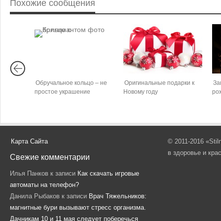
Похожие сообщения
Обручальное кольцо – не
Оригинальные подарки к
За
простое украшение
Новому году
ро
Карта Сайта
© 2011-2016 «Sti
в здоровье и кра
Свежие комментарии
Илья Панков
к записи
Как скачать игровые
автоматы на телефон?
Данила Рыбаков
к записи
Врач Тяжельников:
магнитные бури вызывают стресс организма.
Дачникам 10 и 11 мая следует поберечься