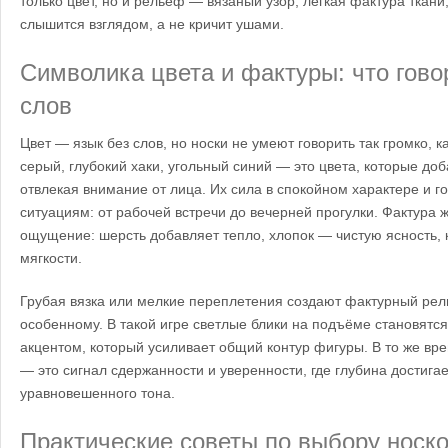
только цвет, но и рельеф — вязаный узор, легкая фактура ткани
слышится взглядом, а не кричит ушами.
Символика цвета и фактуры: что гово
слов
Цвет — язык без слов, но носки не умеют говорить так громко, к
серый, глубокий хаки, угольный синий — это цвета, которые доб
отвлекая внимание от лица. Их сила в спокойном характере и г
ситуациям: от рабочей встречи до вечерней прогулки. Фактура 
ощущение: шерсть добавляет тепло, хлопок — чистую ясность
мягкости.
Грубая вязка или мелкие переплетения создают фактурный рель
особенному. В такой игре светлые блики на подъёме становятся
акцентом, который усиливает общий контур фигуры. В то же вр
— это сигнал сдержанности и уверенности, где глубина достигае
уравновешенного тона.
Практические советы по выбору носко