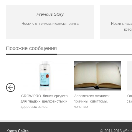
Previous Story
Носки с оттенком: нюансы принта
Носки с нас
кото
Похожие сообщения
GROW PRO. Линия средств
Апоплексия яичника:
Оп
для гладких, шелковистых и
причины, симптомы,
са
здоровых волос
лечение
Карта Сайта
© 2011-2016 «Sti