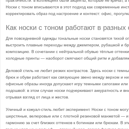
практичности: в коллекциях были акценты, которые не кричат, а
Носки с тоном вписываются в этот подход как современные ин
корректировать образ под настроение и контекст: офис, прогулк
Как носки с тоном работают в разных
Для повседневной одежды тональные носки становятся тихой о
выстроить плавные переходы между джемпером, рубашкой и бр
композицию. В сочетании с нейтральной обувью тёплые оттенки 
холодные принты — наоборот смягчают общий ритм и добавляю
Деловой стиль не любит резких контрастов. Здесь носки с темны
брюк и обуви работают как связующее звено между верхом и н
офисные образы иногда допускают игру темными сапогами или
подошвой: в этом случае носки подчеркивают аккуратность и вн
отрывая взгляд от лица и жестов.
Уличный и кэжуал-стиль любит эксперимент. Носки с тоном мог
шерстяные, велюровые или с плотной резиновой манжетой — и 
гармонию за счет близких оттенков к ботинкам или брюкам. В эт