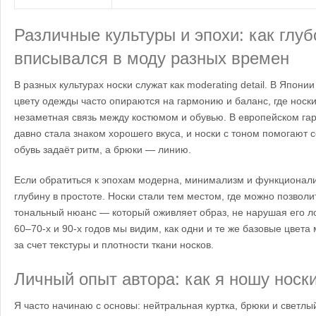
Различные культуры и эпохи: как глуб
вписывался в моду разных времен
В разных культурах носки служат как moderating detail. В Япон
цвету одежды часто опираются на гармонию и баланс, где носки
незаметная связь между костюмом и обувью. В европейском га
давно стала знаком хорошего вкуса, и носки с тоном помогают с
обувь задаёт ритм, а брюки — линию.
Если обратиться к эпохам модерна, минимализм и функционали
глубину в простоте. Носки стали тем местом, где можно позвол
тональный нюанс — который оживляет образ, не нарушая его ло
60–70-х и 90-х годов мы видим, как одни и те же базовые цвета
за счет текстуры и плотности ткани носков.
Личный опыт автора: как я ношу носк
Я часто начинаю с основы: нейтральная куртка, брюки и светлы