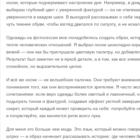
носки, которые подчеркивают настроение дня. Например, в до
выбираю глубокий цвет с умеренной фактурой — он не отвлека
уверенности в каждом шаге. В выходной рассказываю о себе чер
чуть темнее обуви, чтобы взгляд двигался по силуэту, а не искал
Однажды на фотосессии мне понадобилось создать образ, кото
тепле человеческих отношений. Я выбрал носки шоколадно-кори
вязкой — они как бы приглушали цветовую палитру, но добавля
Результат был заметен не в яркой детали, а в том, как все элем
спокойное, но выразительное целое.
И всё же носки — не волшебная палочка. Они требуют внимания
понимания того, как они воспринимаются зрителем. Я часто эк
сочетаниями: если верх одежды более светлый и лаконичный, 
подыграть тоном и фактурой, создавая эффект уютной заверше
секрет, который каждый может проверить на себе: попробуйте с
и почувствуйте, как меняется ритм всего лука.
Для меня это больше чем мода. Это язык, который можно говор
штрих — и образ начинает рассказывать историю: где человек б