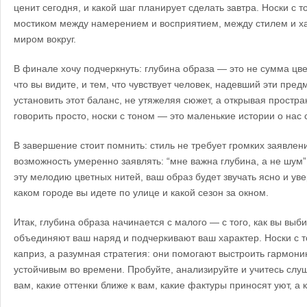
ценит сегодня, и какой шаг планирует сделать завтра. Носки с 
мостиком между намерением и восприятием, между стилем и х
миром вокруг.
В финале хочу подчеркнуть: глубина образа — это не сумма цве
что вы видите, и тем, что чувствует человек, надевший эти пре
установить этот баланс, не утяжеляя сюжет, а открывая простр
говорить просто, носки с тоном — это маленькие истории о нас 
В завершение стоит помнить: стиль не требует громких заявлен
возможность умеренно заявлять: “мне важна глубина, а не шум”
эту мелодию цветных нитей, ваш образ будет звучать ясно и уве
каком городе вы идете по улице и какой сезон за окном.
Итак, глубина образа начинается с малого — с того, как вы выб
объединяют ваш наряд и подчеркивают ваш характер. Носки с 
каприз, а разумная стратегия: они помогают выстроить гармони
устойчивым во времени. Пробуйте, анализируйте и учитесь слу
вам, какие оттенки ближе к вам, какие фактуры приносят уют, а к