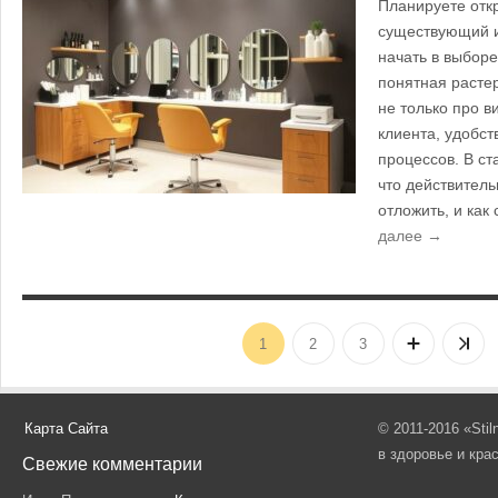
Планируете отк
существующий и
начать в выборе
понятная расте
не только про в
клиента, удобс
процессов. В ст
что действитель
отложить, и как
далее →
1
2
3
Карта Сайта
© 2011-2016 «Sti
в здоровье и кра
Свежие комментарии