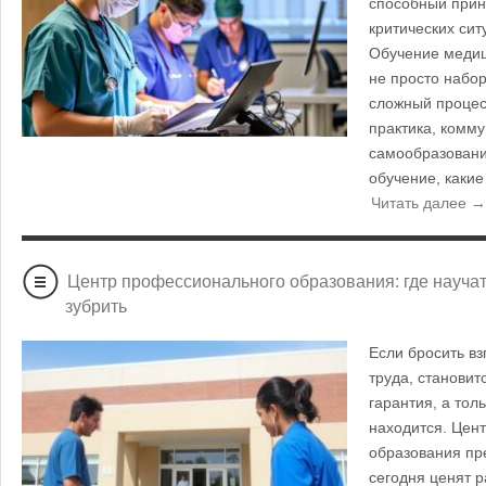
способный прин
критических ситу
Обучение меди
не просто набор
сложный процесс
практика, комм
самообразование
обучение, каки
Читать далее →
Центр профессионального образования: где научат
зубрить
Если бросить в
труда, становит
гарантия, а толь
находится. Цен
образования пре
сегодня ценят 