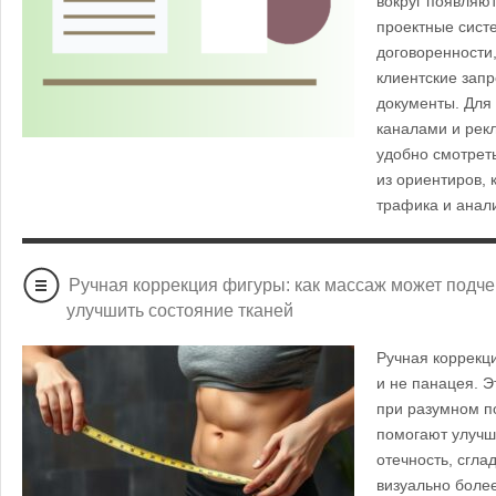
вокруг появляю
проектные сист
договоренности,
клиентские зап
документы. Для 
каналами и ре
удобно смотреть
из ориентиров, 
трафика и анал
Ручная коррекция фигуры: как массаж может подче
улучшить состояние тканей
Ручная коррекц
и не панацея. Э
при разумном п
помогают улучш
отечность, сгла
визуально боле