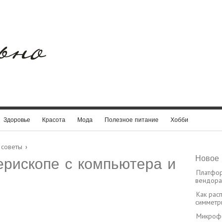
Здоровье
Красота
Мода
Полезное питание
Хобби
 советы
›
Новое 
ерископе с компьютера и
Платфор
вендора:
Как рас
симметр
Микрофо