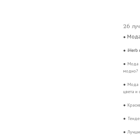
26 луч
Мода
●
●
iHerb 
●
Мода 2
модно?
●
Мода 
цвета и
●
Краси
●
Тенде
●
Лучши