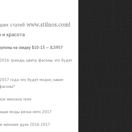
ших статей www.stilnos.com!
 и красота
купоны на скидку $10-15 — JLS957
016: тренды, цвета, фасоны, что будет
2017 года: что будет модно, какие
 фасоны?
вое женское тело
нции моды весна-лето 2017
е женские духи 2016-2017