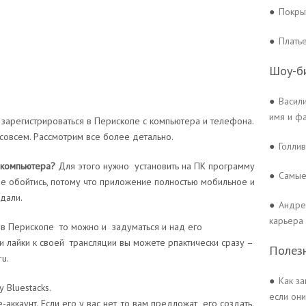
●
Покры
●
Плать
Шоу-б
●
Васил
имя и ф
зарегистрироваться в Перископе с компьютера и телефона.
совсем. Рассмотрим все более детально.
●
Голли
 компьютера?
Для этого нужно установить на ПК программу
●
Самые
 не обойтись, потому что приложение полностью мобильное и
дали.
●
Андре
карьера
т в Перископе то можно и задуматься и над его
 лайки к своей трансляции вы можете рпактически сразу –
Полез
ru.
●
Как за
 Bluestacks.
если они
аккаунт. Если его у вас нет, то вам предложат его создать.