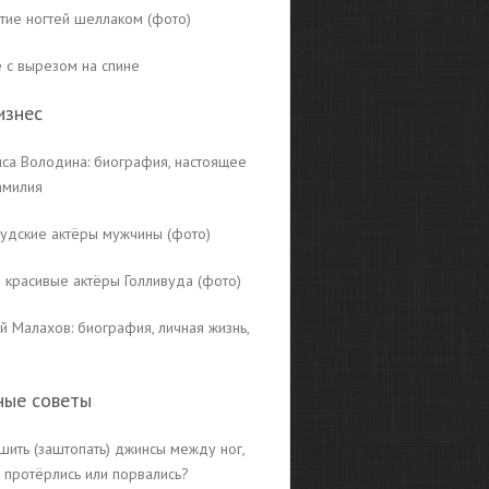
тие ногтей шеллаком (фото)
е с вырезом на спине
изнес
иса Володина: биография, настоящее
амилия
вудские актёры мужчины (фото)
 красивые актёры Голливуда (фото)
й Малахов: биография, личная жизнь,
ные советы
шить (заштопать) джинсы между ног,
 протёрлись или порвались?