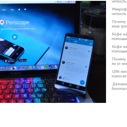
четкост
Микрофо
четкост
Почему 
язык тре
Кофе на 
помощью
Кофе на 
помощью
Почему 
ли от ни
Ulfit-ли
помогает
Деловая
безопасн