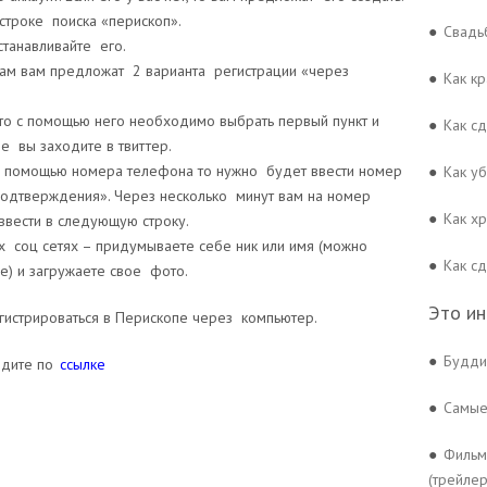
строке поиска «перископ».
●
Свадь
танавливайте его.
ам вам предложат 2 варианта регистрации «через
●
Как кр
, то с помощью него необходимо выбрать первый пункт и
●
Как сд
ые вы заходите в твиттер.
я с помощью номера телефона то нужно будет ввести номер
●
Как уб
 подтверждения». Через несколько минут вам на номер
●
Как х
ввести в следующую строку.
ех соц сетях – придумываете себе ник или имя (можно
●
Как с
ре) и загружаете свое фото.
Это ин
гистрироваться в Перископе через компьютер.
●
Будди
йдите по
ссылке
●
Самые
●
Фильм
(трейлер