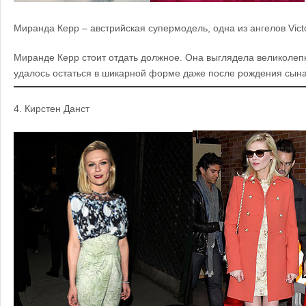
Миранда Керр – австрийская супермодель, одна из ангелов
Vict
Миранде Керр стоит отдать должное. Она выглядела великолепн
удалось остаться в шикарной форме даже после рождения сына
4.
Кирстен Данст