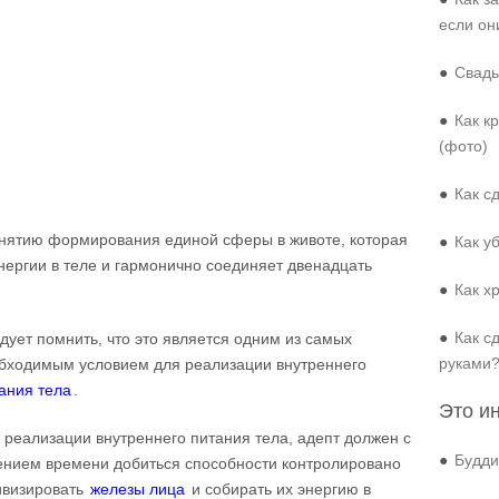
если он
●
Свадь
●
Как к
(фото)
●
Как с
онятию формирования единой сферы в животе, которая
●
Как у
ергии в теле и гармонично соединяет двенадцать
●
Как х
●
Как с
дует помнить, что это является одним из самых
руками
бходимым условием для реализации внутреннего
ания тела
.
Это и
 реализации внутреннего питания тела, адепт должен с
●
Будди
ением времени добиться способности контролировано
ивизировать
железы лица
и собирать их энергию в