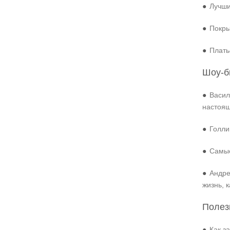
●
Лучши
●
Покры
●
Плать
Шоу-б
●
Васил
настоя
●
Голли
●
Самые
●
Андре
жизнь, 
Полез
●
Как з