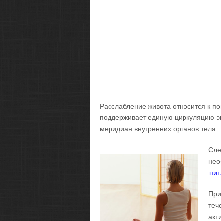
Расслабление живота относится к п
поддерживает единую циркуляцию эн
меридиан внутренних органов тела.
Сле
нео
пит
При
теч
акт