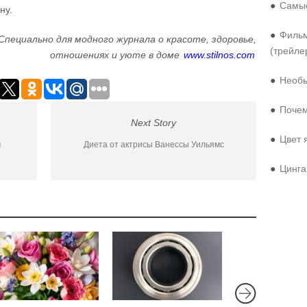
●
Самые
ну.
●
Фильм
Специально для модного журнала о красоте, здоровье,
(трейле
отношениях и уюте в доме
www.stilnos.com
●
Необы
●
Почем
Next Story
●
Цвет 
м
Диета от актрисы Ванессы Уильямс
●
Цинга