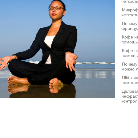
четкост
Микроф
четкост
Почему
француз
Кофе на
помощь
Кофе на
помощь
Почему
можно л
Ulfit-л
помогае
Деловая
инфраст
контрол