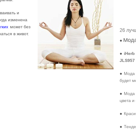
ваивать и
огда изменена
гких
может без
26 луч
аться в живот.
Мода
●
●
iHerb
JLS957
●
Мода 
будет м
●
Мода 
цвета и
●
Краси
●
Тенде