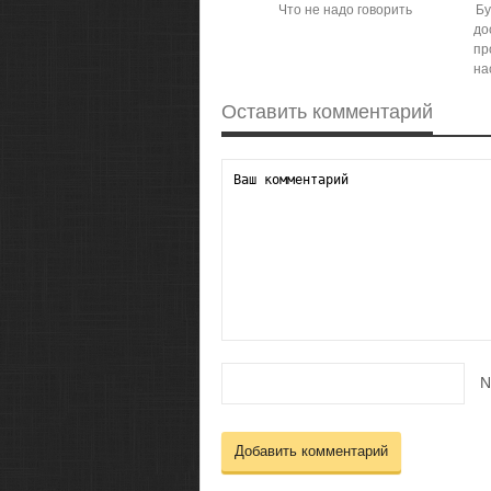
Что не надо говорить
Бу
до
пр
на
Оставить комментарий
N