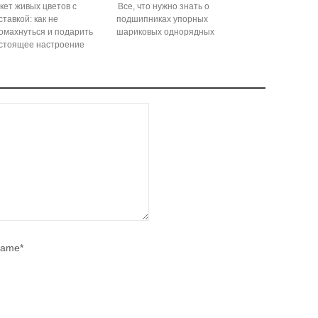
кет живых цветов с
Все, что нужно знать о
ставкой: как не
подшипниках упорных
омахнуться и подарить
шариковых однорядных
стоящее настроение
ame*