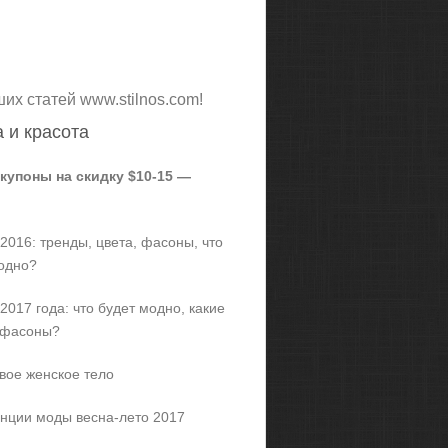
ших статей www.stilnos.com!
 и красота
 купоны на скидку $10-15 —
2016: тренды, цвета, фасоны, что
одно?
2017 года: что будет модно, какие
 фасоны?
вое женское тело
нции моды весна-лето 2017