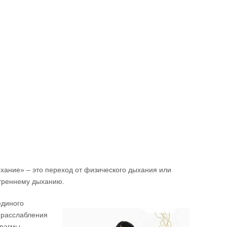
хание» – это переход от физического дыхания или
утреннему дыханию.
единого
 расслабления
рагмы.