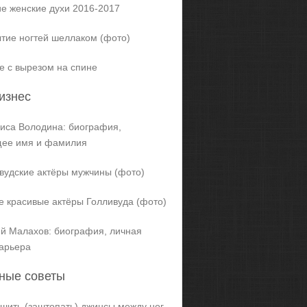
е женские духи 2016-2017
тие ногтей шеллаком (фото)
е с вырезом на спине
изнес
иса Володина: биография,
щее имя и фамилия
вудские актёры мужчины (фото)
 красивые актёры Голливуда (фото)
й Малахов: биография, личная
карьера
ные советы
ашить (заштопать) джинсы между ног,