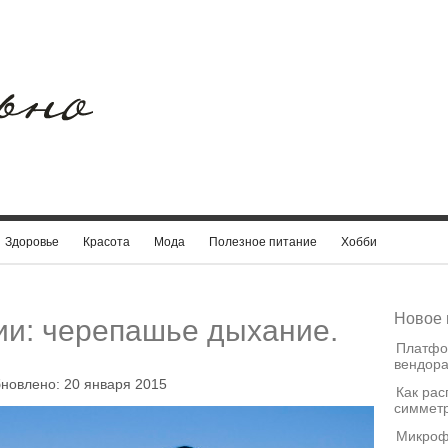
Здоровье
Красота
Мода
Полезное питание
Хобби
Новое 
и: черепашье дыхание.
Платфо
вендора
бновлено: 20 января 2015
Как рас
симметр
Микроф