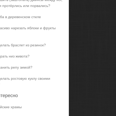
и протёрлись или порвались?
ба в деревенском стиле
расиво нарезать яблоки и фрукты
делать браслет из резинок?
брать низ живота?
ранить репу зимой?
делать ростовую куклу своими
?
нтересно
йские храмы