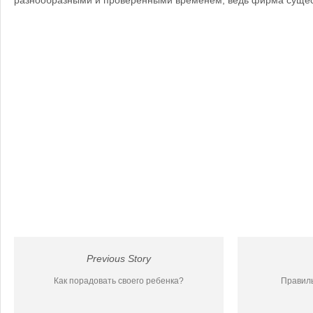
разнообразными и проверенными временем, ведь фирма сущест
Previous Story
Как порадовать своего ребенка?
Правиль