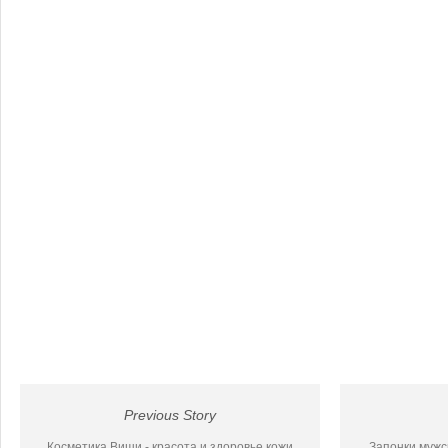
Previous Story
Косметика Виши - красота и здоровье кожи
Запонки мужс