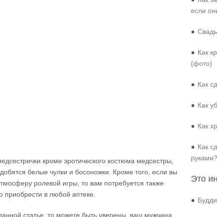
если он
●
Свадь
●
Как к
(фото)
●
Как с
●
Как у
●
Как х
●
Как с
руками
медсестрички кроме эротического костюма медсестры,
добятся белые чулки и босоножки. Кроме того, если вы
Это и
тмосферу ролевой игры, то вам потребуется также
о приобрести в любой аптеке.
●
Будди
 данной статье, то можете быть уверены, ваш мужчина,