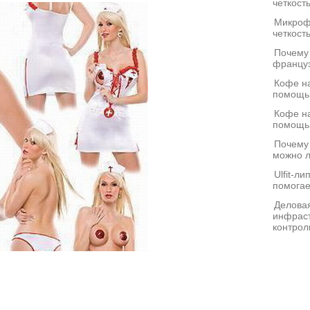
четкост
Микроф
четкост
Почему
француз
Кофе на
помощь
Кофе на
помощь
Почему
можно л
Ulfit-л
помогае
Деловая
инфраст
контрол