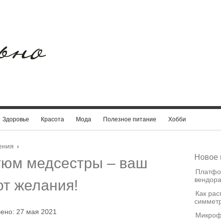
Здоровье
Красота
Мода
Полезное питание
Хобби
ения
›
Новое 
тюм медсестры – ваш
Платфо
вендора
от желания!
Как рас
симметр
ено: 27 мая 2021
Микроф