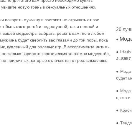
ас, то для этого вам просто необходимо купить
 увидите новую грань в сексуальных отношениях.
и покорить мужчину и заставит не отрывать от вас
ет быть как строгой и недоступной, так и нежной и
26 луч
я вашей медсестры выбрать, решать вам, но в любом
Мода
●
 мужчина будет сверлить вас глазами до той поры, пока
чик, купленный для ролевых игр.
В ассортименте интим-
●
iHerb
и несколько вариантов эротических костюмов медсестёр,
JLS957
полне приличных, которые отличаются от реальных лишь
●
Мода 
будет м
●
Мода 
цвета и
●
Краси
●
Тенде