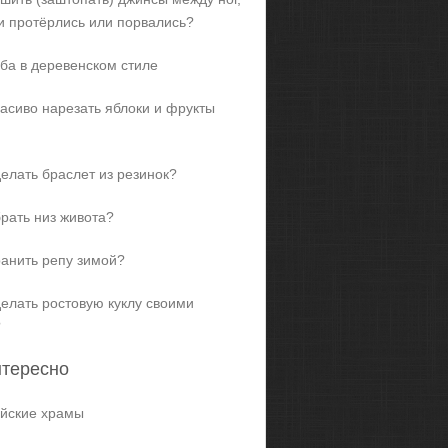
и протёрлись или порвались?
ба в деревенском стиле
расиво нарезать яблоки и фрукты
делать браслет из резинок?
брать низ живота?
ранить репу зимой?
делать ростовую куклу своими
?
нтересно
йские храмы