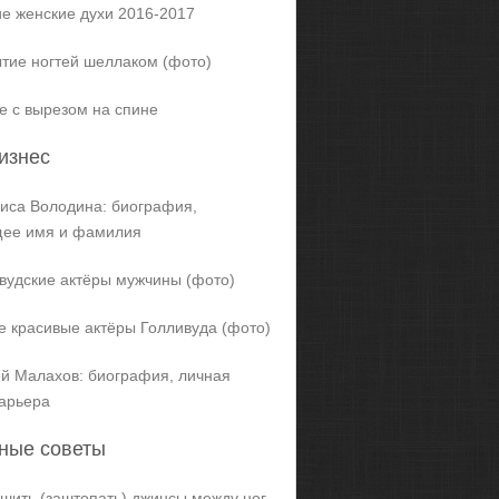
е женские духи 2016-2017
тие ногтей шеллаком (фото)
е с вырезом на спине
изнес
иса Володина: биография,
щее имя и фамилия
вудские актёры мужчины (фото)
 красивые актёры Голливуда (фото)
й Малахов: биография, личная
карьера
ные советы
ашить (заштопать) джинсы между ног,