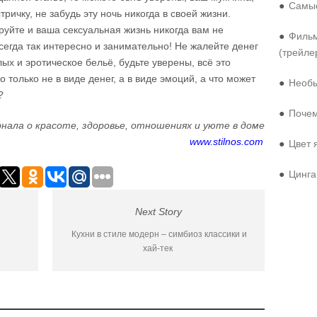
●
Самые
ричку, не забудь эту ночь никогда в своей жизни.
уйте и ваша сексуальная жизнь никогда вам не
●
Фильм
сегда так интересно и занимательно! Не жалейте денег
(трейле
ых и эротическое бельё, будьте уверены, всё это
 только не в виде денег, а в виде эмоций, а что может
●
Необы
?
●
Почем
нала о красоте, здоровье, отношениях и уюте в доме
www.stilnos.com
●
Цвет 
●
Цинга
Next Story
Кухни в стиле модерн – симбиоз классики и
хай-тек