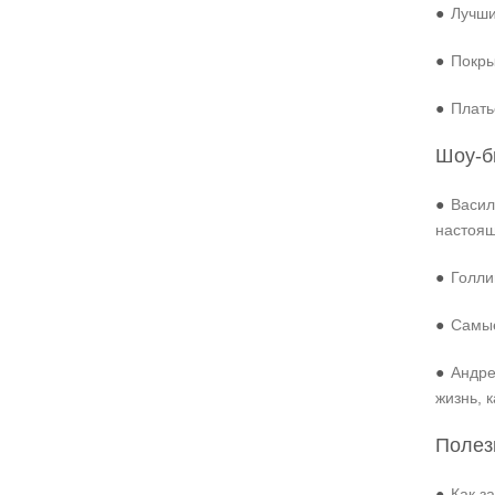
●
Лучши
●
Покры
●
Плать
Шоу-б
●
Васил
настоя
●
Голли
●
Самые
●
Андре
жизнь, 
Полез
●
Как з