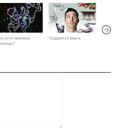
го хотят мужчины
Подарки к 8 марта
изнецы?