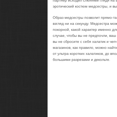
партнёр исходил слюнями глядя на в
эротический костюм медсестры, и вы
Образ медсестры позволит прямо-так
взгляд ни на секунду. Медсестра мож
покорной, какой характер именно дл
случае, чтобы вы не предпочли, ваш
вы не сбросите с себя халатик и чеп
магазинов, как правило, можно найт
от ультра коротких халатиков, до в
большими разрезами и декольте.