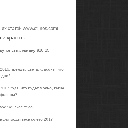
ших статей www.stilnos.com!
 и красота
 купоны на скидку $10-15 —
2016: тренды, цвета, фасоны, что
одно?
2017 года: что будет модно, какие
 фасоны?
вое женское тело
нции моды весна-лето 2017