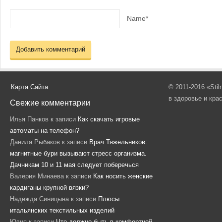
Name*
Карта Сайта
© 2011-2016 «Sti
в здоровье и кра
Свежие комментарии
Илья Панков
к записи
Как скачать игровые
автоматы на телефон?
Данила Рыбаков
к записи
Врач Тяжельников:
магнитные бури вызывают стресс организма.
Дачникам 10 и 11 мая следует поберечься
Валерия Минаева
к записи
Как носить женские
кардиганы крупной вязки?
Надежда Синицына
к записи
Плюсы
итальянских текстильных изделий
Юлия
к записи
Что должно быть в комфортной