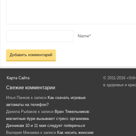
Name*
Карта Сайта
© 2011-2016 «Sti
в здоровье и кра
Свежие комментарии
Илья Панков
к записи
Как скачать игровые
автоматы на телефон?
Данила Рыбаков
к записи
Врач Тяжельников:
магнитные бури вызывают стресс организма.
Дачникам 10 и 11 мая следует поберечься
Валерия Минаева
к записи
Как носить женские