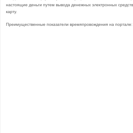
настоящие деньги путем вывода денежных электронных средств
карту.
Преимущественные показатели времяпровождения на портале: