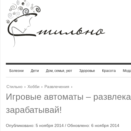
Болезни
Дети
Дом, семья, уют
Здоровье
Красота
Мод
Стильно
›
Хобби
›
Развлечения
›
Игровые автоматы – развлека
зарабатывай!
Опубликовано: 5 ноября 2014 / Обновлено: 6 ноября 2014