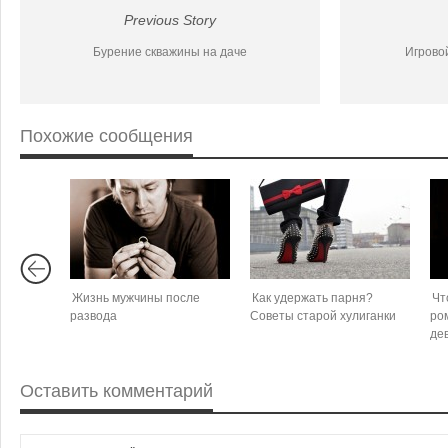
Previous Story
Бурение скважины на даче
Игровой
Похожие сообщения
Жизнь мужчины после
Как удержать парня?
Чт
развода
Советы старой хулиганки
ро
де
Оставить комментарий