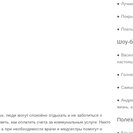
●
Лучши
●
Покры
●
Плать
Шоу-б
●
Васил
настоя
●
Голли
●
Самые
●
Андре
жизнь, 
, люди могут спокойно отдыхать и не заботиться о
Полез
овить, как оплатить счета за коммунальные услуги. Никто
 а при необходимости врачи и медсестры помогут и
●
Как з