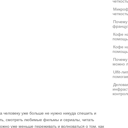
четкост
Микроф
четкост
Почему
француз
Кофе на
помощь
Кофе на
помощь
Почему
можно л
Ulfit-л
помогае
Деловая
инфраст
контрол
да человеку уже больше не нужно никуда спешить и
ть, смотреть любимые фильмы и сериалы, читать
можно уже меньше переживать и волноваться о том, как