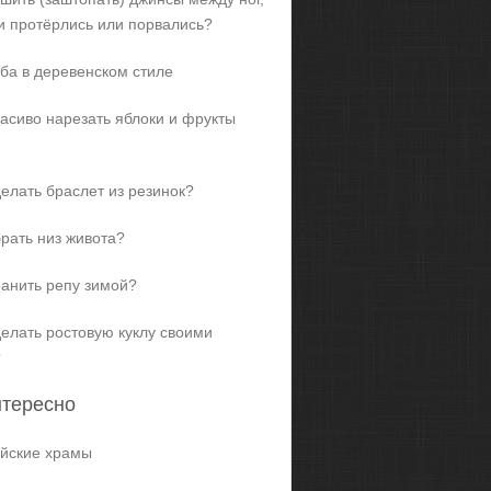
и протёрлись или порвались?
ба в деревенском стиле
расиво нарезать яблоки и фрукты
делать браслет из резинок?
брать низ живота?
ранить репу зимой?
делать ростовую куклу своими
?
нтересно
йские храмы