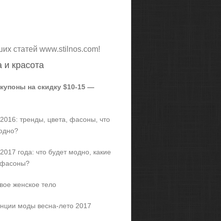
ших статей www.stilnos.com!
 и красота
 купоны на скидку $10-15 —
2016: тренды, цвета, фасоны, что
одно?
2017 года: что будет модно, какие
 фасоны?
вое женское тело
нции моды весна-лето 2017