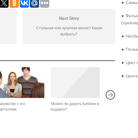
●
Самые
●
Фильм
Next Story
(трейле
Стальная или чугунная ванна? Какую
выбрать?
●
Необы
●
Почем
●
Цвет 
●
Цинга
акомство с его
Можно ли дарить Библию в
дителями
подарок?