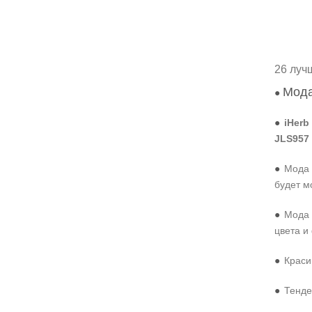
26 луч
Мода
●
●
iHerb
JLS957
●
Мода 
будет м
●
Мода 
цвета и
●
Краси
●
Тенде