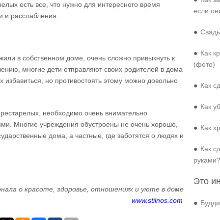
елых есть все, что нужно для интересного время
если он
и и расслабления.
●
Свадь
●
Как к
жили в собственном доме, очень сложно привыкнуть к
(фото)
лению, многие дети отправляют своих родителей в дома
х избавиться, но противостоять этому можно довольно
●
Как с
●
Как у
 престарелых, необходимо очень внимательно
иями. Многие учреждения обустроены не очень хорошо,
●
Как х
сударственные дома, а частные, где заботятся о людях и
●
Как с
руками
Это и
нала о красоте, здоровье, отношениях и уюте в доме
www.stilnos.com
●
Будди