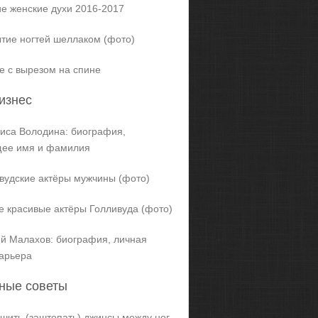
е женские духи 2016-2017
тие ногтей шеллаком (фото)
е с вырезом на спине
изнес
иса Володина: биография,
щее имя и фамилия
вудские актёры мужчины (фото)
 красивые актёры Голливуда (фото)
й Малахов: биография, личная
карьера
ные советы
ашить (заштопать) джинсы между ног,