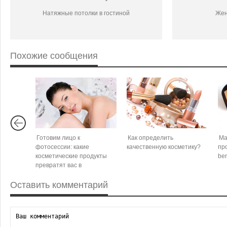
Натяжные потолки в гостиной
Жен
Похожие сообщения
Готовим лицо к
Как определить
Ma
фотосессии: какие
качественную косметику?
пр
косметические продукты
be
превратят вас в
фотомодель за считанные
Оставить комментарий
часы?