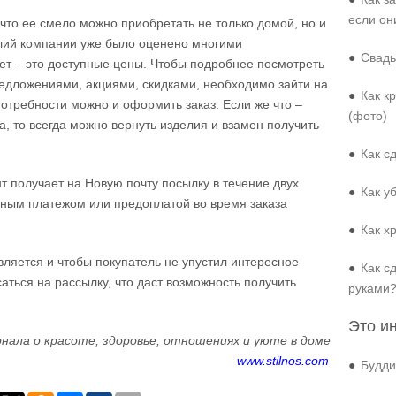
если он
 что ее смело можно приобретать не только домой, но и
елий компании уже было оценено многими
●
Свадь
ет – это доступные цены. Чтобы подробнее посмотреть
редложениями, акциями, скидками, необходимо зайти на
●
Как к
потребности можно и оформить заказ. Если же что –
(фото)
а, то всегда можно вернуть изделия и взамен получить
●
Как с
нт получает на Новую почту посылку в течение двух
●
Как у
нным платежом или предоплатой во время заказа
●
Как х
ляется и чтобы покупатель не упустил интересное
●
Как с
ться на рассылку, что даст возможность получить
руками
Это и
нала о красоте, здоровье, отношениях и уюте в доме
www.stilnos.com
●
Будди