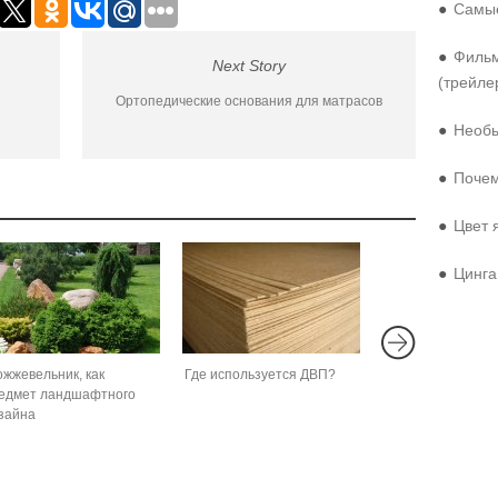
●
Самые
●
Фильм
Next Story
(трейле
Ортопедические основания для матрасов
●
Необы
●
Почем
●
Цвет 
●
Цинга
жжевельник, как
Где используется ДВП?
едмет ландшафтного
зайна