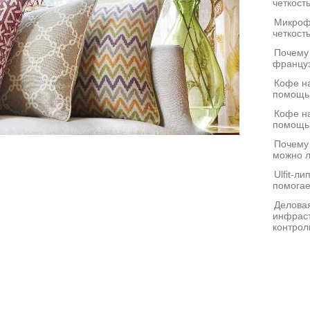
четкост
Микроф
четкост
Почему
француз
Кофе на
помощь
Кофе на
помощь
Почему
можно л
Ulfit-л
помогае
Деловая
инфраст
контрол