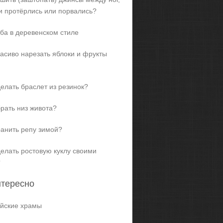
и протёрлись или порвались?
ба в деревенском стиле
расиво нарезать яблоки и фрукты
делать браслет из резинок?
брать низ живота?
ранить репу зимой?
делать ростовую куклу своими
?
нтересно
йские храмы