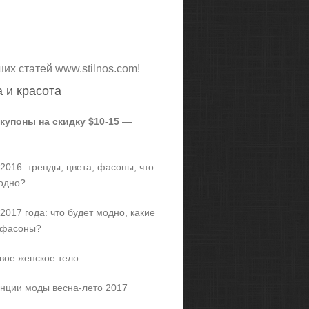
ших статей www.stilnos.com!
 и красота
 купоны на скидку $10-15 —
2016: тренды, цвета, фасоны, что
одно?
2017 года: что будет модно, какие
 фасоны?
вое женское тело
нции моды весна-лето 2017