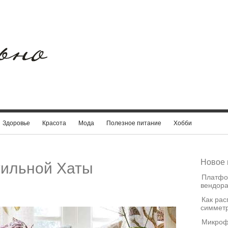
Здоровье
Красота
Мода
Полезное питание
Хобби
Новое 
тильной Хаты
Платфо
вендора
Как рас
симметр
Микроф