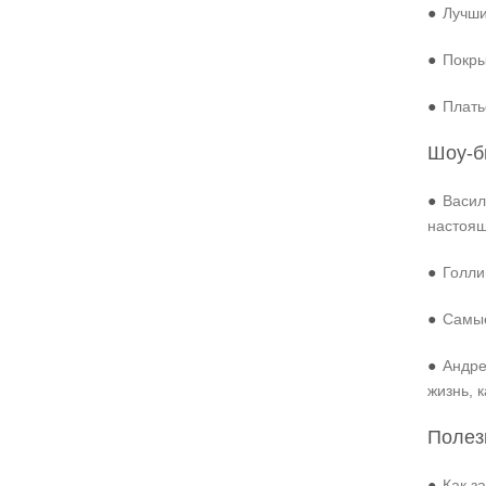
●
Лучши
●
Покры
●
Плать
Шоу-б
●
Васил
настоя
●
Голли
●
Самые
●
Андре
жизнь, 
Полез
●
Как з