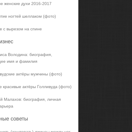
е женские духи 2016-2017
тие ногтей шеллаком (фото)
е с вырезом на спине
изнес
иса Володина: биография,
щее имя и фамилия
вудские актёры мужчины (фото)
 красивые актёры Голливуда (фото)
й Малахов: биография, личная
карьера
ные советы
ашить (заштопать) джинсы между ног,