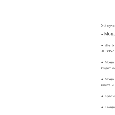
26 луч
Мода
●
●
iHerb
JLS957
●
Мода 
будет м
●
Мода 
цвета и
●
Краси
●
Тенде