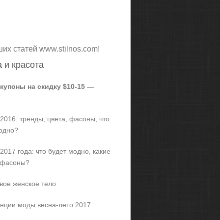
ших статей www.stilnos.com!
 и красота
 купоны на скидку $10-15 —
2016: тренды, цвета, фасоны, что
одно?
2017 года: что будет модно, какие
 фасоны?
вое женское тело
нции моды весна-лето 2017