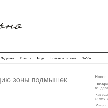
Здоровье
Красота
Мода
Полезное питание
Хобби
›
Новое 
цию зоны подмышек
Платфо
вендора
Как рас
симметр
Микроф