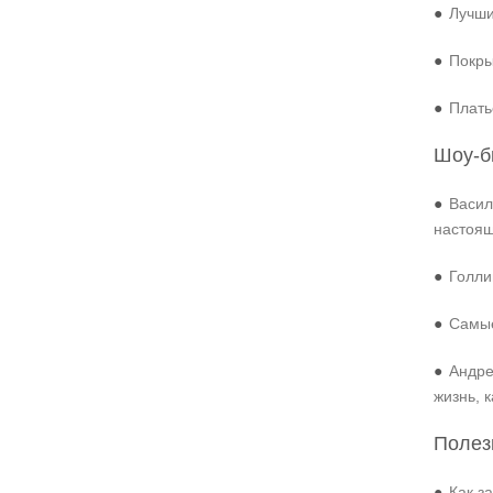
●
Лучши
●
Покры
●
Плать
Шоу-б
●
Васил
настоя
●
Голли
●
Самые
●
Андре
жизнь, 
Полез
●
Как з