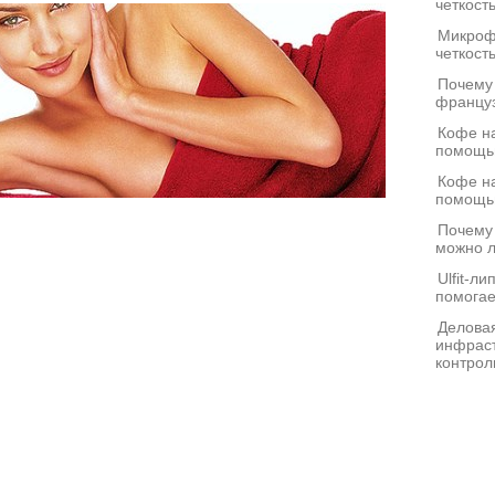
четкост
Микроф
четкост
Почему
француз
Кофе на
помощь
Кофе на
помощь
Почему
можно л
Ulfit-л
помогае
Деловая
инфраст
контрол