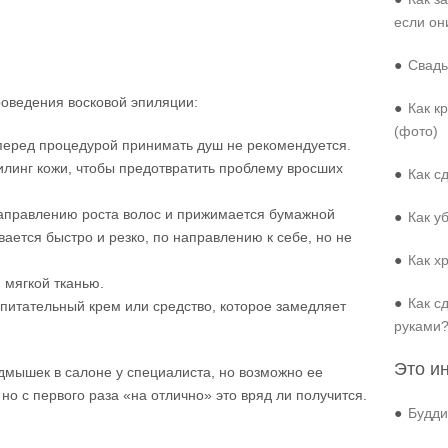
если он
●
Свадь
роведения восковой эпиляции:
●
Как к
(фото)
 перед процедурой принимать душ не рекомендуется.
илинг кожи, чтобы предотвратить проблему вросших
●
Как с
направлению роста волос и прижимается бумажной
●
Как у
вается быстро и резко, по направлению к себе, но не
●
Как х
 мягкой тканью.
●
Как с
питательный крем или средство, которое замедляет
руками
Это и
дмышек в салоне у специалиста, но возможно ее
но с первого раза «на отлично» это вряд ли получится.
●
Будди