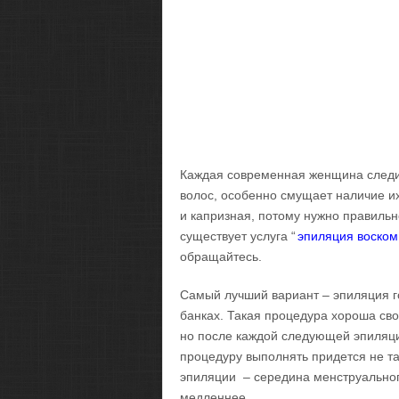
Каждая современная женщина следит
волос, особенно смущает наличие их
и капризная, потому нужно правильн
существует услуга “
эпиляция воском
обращайтесь.
Самый лучший вариант – эпиляция г
банках. Такая процедура хороша св
но после каждой следующей эпиляци
процедуру выполнять придется не т
эпиляции – середина менструального
медленнее.