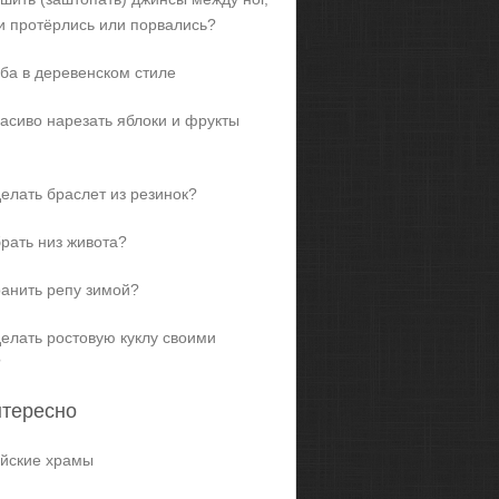
и протёрлись или порвались?
ба в деревенском стиле
расиво нарезать яблоки и фрукты
делать браслет из резинок?
брать низ живота?
ранить репу зимой?
делать ростовую куклу своими
?
нтересно
йские храмы