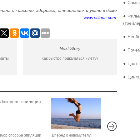
●
Самые
нала о красоте, здоровье, отношениях и уюте в доме
●
Фильм
www.stilnos.com
(трейле
●
Необы
Next Story
●
Почем
оматы
Как быстро подкачаться к лету?
●
Цвет 
●
Цинга
бор способа эпиляции
Вперед к новому телу!