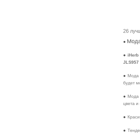
26 луч
Мода
●
●
iHerb
JLS957
●
Мода 
будет м
●
Мода 
цвета и
●
Краси
●
Тенде