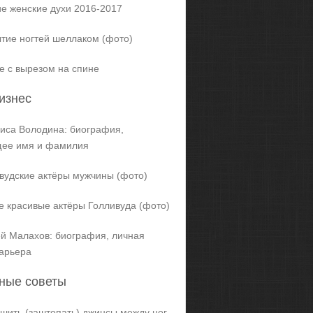
е женские духи 2016-2017
тие ногтей шеллаком (фото)
е с вырезом на спине
изнес
иса Володина: биография,
щее имя и фамилия
вудские актёры мужчины (фото)
 красивые актёры Голливуда (фото)
й Малахов: биография, личная
карьера
ные советы
ашить (заштопать) джинсы между ног,