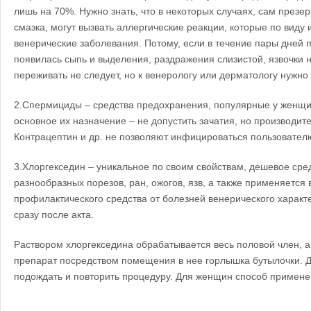
лишь на 70%. Нужно знать, что в некоторых случаях, сам презер
смазка, могут вызвать аллергические реакции, которые по вид
венерические заболевания. Потому, если в течение пары дней п
появилась сыпь и выделения, раздражения слизистой, язвочки н
переживать не следует, но к венерологу или дерматологу нужно
2.Спермициды – средства предохранения, популярные у женщин
основное их назначение – не допустить зачатия, но производит
Контрацептин и др. не позволяют инфицироваться пользовател
3.Хлоргекседин – уникальное по своим свойствам, дешевое сре
разнообразных порезов, ран, ожогов, язв, а также применяется 
профилактического средства от болезней венерического характ
сразу после акта.
Раствором хлоргекседина обрабатывается весь половой член, а 
препарат посредством помещения в нее горлышка бутылочки. 
подождать и повторить процедуру. Для женщин способ применен