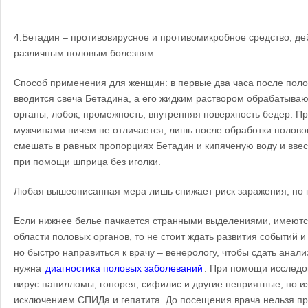
4.Бетадин – противовирусное и противомикробное средство, д
различным половым болезням.
Способ применения для женщин: в первые два часа после поло
вводится свеча Бетадина, а его жидким раствором обрабатыва
органы, лобок, промежность, внутренняя поверхность бедер. 
мужчинами ничем не отличается, лишь после обработки полово
смешать в равных пропорциях Бетадин и кипяченую воду и ввест
при помощи шприца без иголки.
Любая вышеописанная мера лишь снижает риск заражения, но н
Если нижнее белье пачкается странными выделениями, имеют
области половых органов, то не стоит ждать развития событий 
но быстро направиться к врачу – венерологу, чтобы сдать анал
нужна
диагностика половых заболеваний
. При помощи исследо
вирус папилломы, гонорея, сифилис и другие неприятные, но и
исключением СПИДа и гепатита. До посещения врача нельзя п