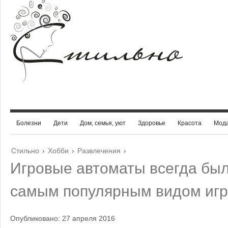
Болезни
Дети
Дом, семья, уют
Здоровье
Красота
Мод
Стильно
›
Хобби
›
Развлечения
›
Игровые автоматы всегда был
самым популярным видом игр
Опубликовано: 27 апреля 2016