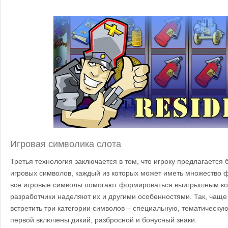
Игровая символика слота
Третья технология заключается в том, что игроку предлагается
игровых символов, каждый из которых может иметь множество 
все игровые символы помогают формироваться выигрышным ко
разработчики наделяют их и другими особенностями. Так, чаще
встретить три категории символов – специальную, тематическую
первой включены дикий, разбросной и бонусный знаки.