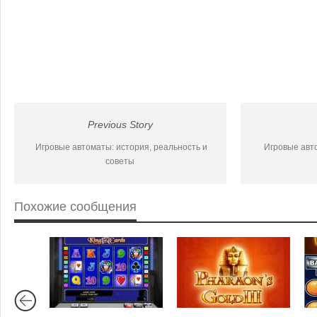
Previous Story
Игровые автоматы: история, реальность и
Игровые авт
советы
Похожие сообщения