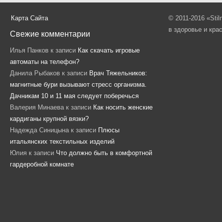
Карта Сайта
© 2011-2016 «Sti
в здоровье и кра
Свежие комментарии
Илья Панков
к записи
Как скачать игровые
автоматы на телефон?
Данила Рыбаков
к записи
Врач Тяжельников:
магнитные бури вызывают стресс организма.
Дачникам 10 и 11 мая следует поберечься
Валерия Минаева
к записи
Как носить женские
кардиганы крупной вязки?
Надежда Синицына
к записи
Плюсы
итальянских текстильных изделий
Юлия
к записи
Что должно быть в комфортной
гардеробной комнате