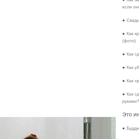
если он
●
Свадь
●
Как к
(фото)
●
Как с
●
Как у
●
Как х
●
Как с
руками
Это и
●
Будди