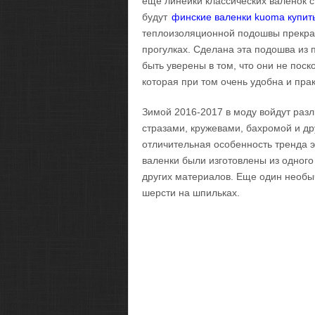
еще линейки классических валенок 
будут
финские валенки kuoma купит
теплоизоляционной подошвы прекра
прогулках. Сделана эта подошва из 
быть уверены в том, что они не поск
которая при том очень удобна и прак
Зимой 2016-2017 в моду войдут раз
стразами, кружевами, бахромой и др
отличительная особенность тренда э
валенки были изготовлены из одного
других материалов. Еще один необы
шерсти на шпильках.