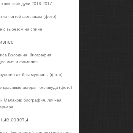
е женские духи 2016-2017
тие ногтей шеллаком (фото)
е с вырезом на спине
изнес
иса Володина: биография,
щее имя и фамилия
вудские актёры мужчины (фото)
 красивые актёры Голливуда (фото)
й Малахов: биография, личная
карьера
ные советы
ашить (заштопать) джинсы между ног,