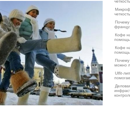
четкост
Микроф
четкост
Почему
француз
Кофе на
помощь
Кофе на
помощь
Почему
можно л
Ulfit-л
помогае
Деловая
инфраст
контрол