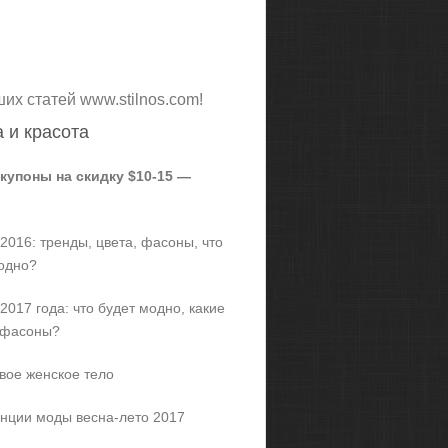
ших статей www.stilnos.com!
 и красота
 купоны на скидку $10-15 —
2016: тренды, цвета, фасоны, что
одно?
2017 года: что будет модно, какие
 фасоны?
вое женское тело
нции моды весна-лето 2017