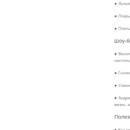
●
Лучши
●
Покры
●
Плать
Шоу-б
●
Васил
настоя
●
Голли
●
Самые
●
Андре
жизнь, 
Полез
●
Как з