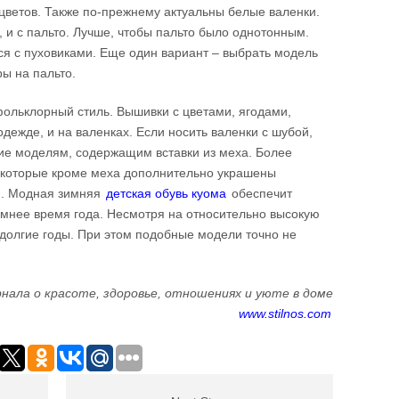
цветов. Также по-прежнему актуальны белые валенки.
, и с пальто. Лучше, чтобы пальто было однотонным.
ся с пуховиками. Еще один вариант – выбрать модель
ры на пальто.
фольклорный стиль. Вышивки с цветами, ягодами,
одежде, и на валенках. Если носить валенки с шубой,
ие моделям, содержащим вставки из меха. Более
, которые кроме меха дополнительно украшены
и. Модная зимняя
детская обувь куома
обеспечит
мнее время года. Несмотря на относительно высокую
 долгие годы. При этом подобные модели точно не
.
нала о красоте, здоровье, отношениях и уюте в доме
www.stilnos.com