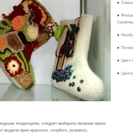
●
Самые
●
Фильм
(трейле
●
Необы
●
Почем
●
Цвет 
●
Цинга
 модным тенденциям, следует выбирать валенки ярких
т модели ярко-красного, голубого, розового,