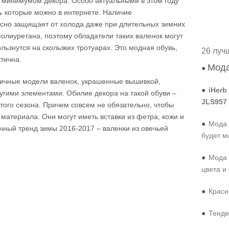
с минимумом декора. Особо актуальными в этом году
ь
которые можно в интернете. Наличие
сно защищает от холода даже при длительных зимних
полиуретана, поэтому обладатели таких валенок могут
ользнутся на скользких тротуарах. Это модная обувь,
26 луч
тична.
Мода
●
личные модели валенок, украшенные вышивкой,
●
iHerb
угими элементами. Обилие декора на такой обуви –
JLS957
того сезона. Причем совсем не обязательно, чтобы
 материала. Они могут иметь вставки из фетра, кожи и
●
Мода 
чный тренд зимы 2016-2017 – валенки из овечьей
будет м
●
Мода 
цвета и
●
Краси
●
Тенде