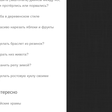
и протёрлись или порвались?
ба в деревенском стиле
расиво нарезать яблоки и фрукты
делать браслет из резинок?
брать низ живота?
ранить репу зимой?
делать ростовую куклу своими
?
нтересно
йские храмы