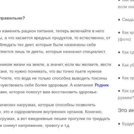
если он
 правильно?
●
Свадь
о изменить рацион питания, теперь включайте в него
●
Как к
 а что касается вредных продуктов, то естественно, от
(фото)
облюдать тех диет, которые были назначены себе
яются лишь те диеты, которые назначил специалист.
●
Как с
чником жизни на земле, а значит, если вы желаете, вести
●
Как у
зни, то нужно понимать, что вы точно пьете нужное
●
Как х
чтите, что вода не только способна выводить токсины
т чувствовать себя более здоровым. А компания
Родник
●
Как с
ки, которое помогут вам восстановить здоровье.
руками
ических нагрузках, которые способны позволить
Это и
, это и оздоровление внутренних органов. Конечно,
агрузках, а вот ежедневные пешие прогулки по тридцать
●
Будди
и снимут напряжение, тревогу и т.д.