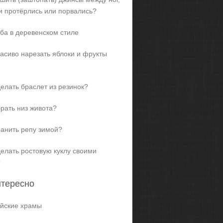
и протёрлись или порвались?
ба в деревенском стиле
расиво нарезать яблоки и фрукты
делать браслет из резинок?
брать низ живота?
ранить репу зимой?
делать ростовую куклу своими
?
нтересно
йские храмы