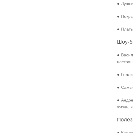
●
Лучши
●
Покры
●
Плать
Шоу-б
●
Васил
настоя
●
Голли
●
Самые
●
Андре
жизнь, 
Полез
●
Как з