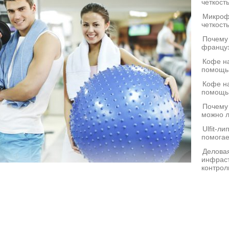
четкост
Микроф
четкост
Почему
француз
Кофе на
помощь
Кофе на
помощь
Почему
можно л
Ulfit-л
помогае
Деловая
инфраст
контрол