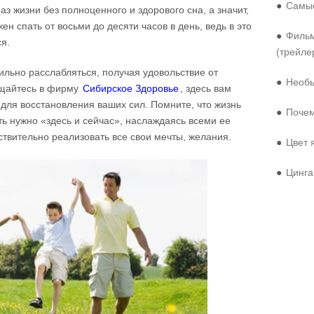
●
Самые
з жизни без полноценного и здорового сна, а значит,
ен спать от восьми до десяти часов в день, ведь в это
●
Фильм
я.
(трейле
ильно расслабляться, получая удовольствие от
●
Необы
ащайтесь в фирму
Сибирское Здоровье
, здесь вам
для восстановления ваших сил. Помните, что жизнь
●
Почем
ить нужно «здесь и сейчас», наслаждаясь всеми ее
ствительно реализовать все свои мечты, желания.
●
Цвет 
●
Цинга