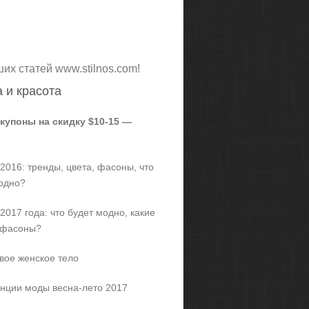
ших статей www.stilnos.com!
 и красота
 купоны на скидку $10-15 —
2016: тренды, цвета, фасоны, что
одно?
2017 года: что будет модно, какие
 фасоны?
вое женское тело
нции моды весна-лето 2017