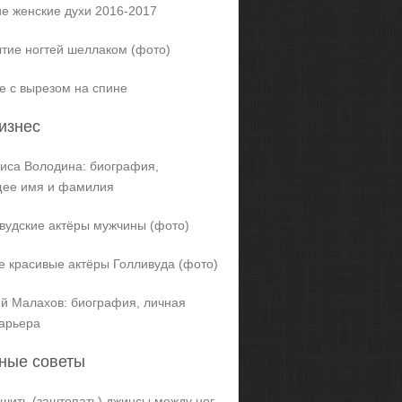
е женские духи 2016-2017
тие ногтей шеллаком (фото)
е с вырезом на спине
изнес
иса Володина: биография,
щее имя и фамилия
вудские актёры мужчины (фото)
 красивые актёры Голливуда (фото)
й Малахов: биография, личная
карьера
ные советы
ашить (заштопать) джинсы между ног,