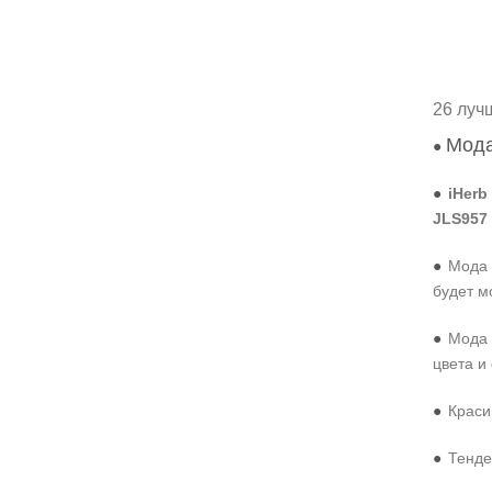
26 луч
Мода
●
●
iHerb
JLS957
●
Мода 
будет м
●
Мода 
цвета и
●
Краси
●
Тенде