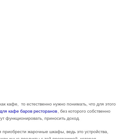
как кафе, то естественно нужно понимать, что для этого
для кафе баров ресторанов
, без которого собственно
ут функционировать, приносить доход.
я приобрести жарочные шкафы, ведь это устройства,
 или иные продукты с той программой, которая