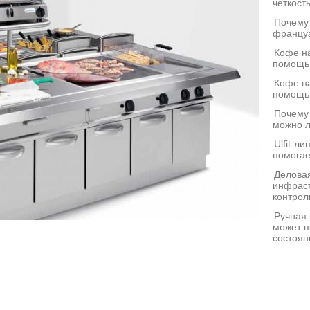
четкост
Почему
француз
Кофе на
помощь
Кофе на
помощь
Почему
можно л
Ulfit-л
помогае
Деловая
инфраст
контрол
Ручная 
может п
состоян