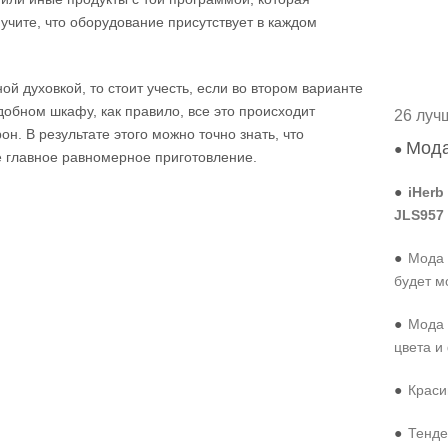
, учите, что оборудование присутствует в каждом
 духовкой, то стоит учесть, если во втором варианте
одобном шкафу, как правило, все это происходит
26 луч
он. В результате этого можно точно знать, что
Мода
●
е главное равномерное приготовление.
●
iHerb
JLS957
●
Мода 
будет м
●
Мода 
цвета и
●
Краси
●
Тенде