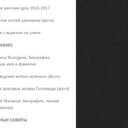
е женские духи 2016-2017
тие ногтей шеллаком (фото)
е с вырезом на спине
изнес
иса Володина: биография,
щее имя и фамилия
вудские актёры мужчины (фото)
 красивые актёры Голливуда (фото)
й Малахов: биография, личная
карьера
ные советы