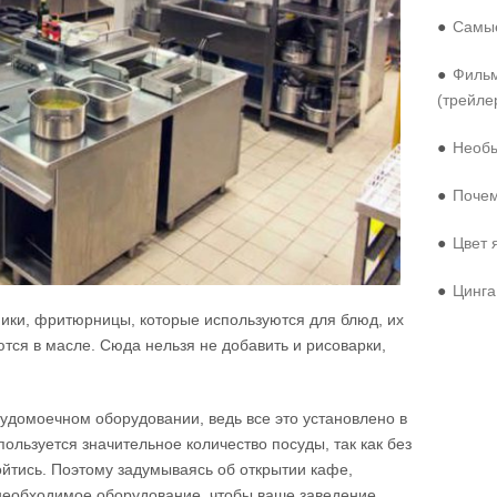
●
Самые
●
Фильм
(трейле
●
Необы
●
Почем
●
Цвет 
●
Цинга
ники, фритюрницы, которые используются для блюд, их
тся в масле. Сюда нельзя не добавить и рисоварки,
удомоечном оборудовании, ведь все это установлено в
ользуется значительное количество посуды, так как без
ойтись. Поэтому задумываясь об открытии кафе,
 необходимое оборудование, чтобы ваше заведение