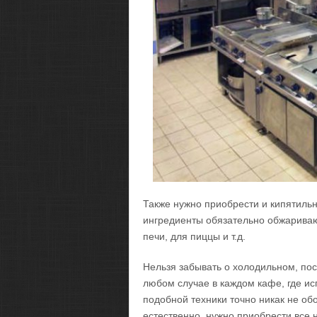
Также нужно приобрести и кипятиль
ингредиенты обязательно обжариваю
печи, для пиццы и т.д.
Нельзя забывать о холодильном, пос
любом случае в каждом кафе, где исп
подобной техники точно никак не об
естественно, нужно приобрести все