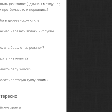
ашить (заштопать) джинсы между ног,
и протёрлись или порвались?
ба в деревенском стиле
расиво нарезать яблоки и фрукты
делать браслет из резинок?
брать низ живота?
ранить репу зимой?
делать ростовую куклу своими
?
нтересно
йские храмы