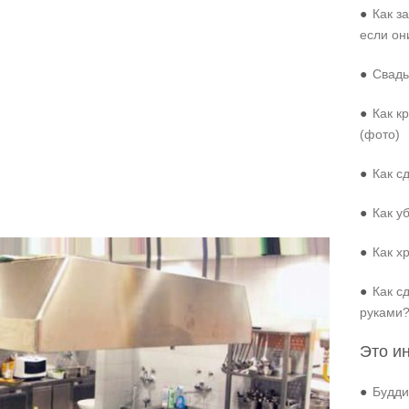
●
Как з
если он
●
Свадь
●
Как к
(фото)
●
Как с
●
Как у
●
Как х
●
Как с
руками
Это и
●
Будди