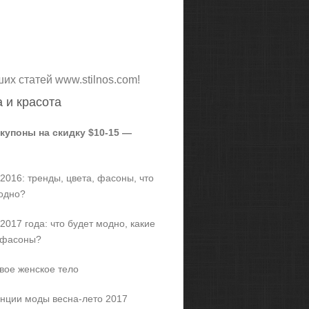
ших статей www.stilnos.com!
 и красота
 купоны на скидку $10-15 —
2016: тренды, цвета, фасоны, что
одно?
2017 года: что будет модно, какие
 фасоны?
вое женское тело
нции моды весна-лето 2017