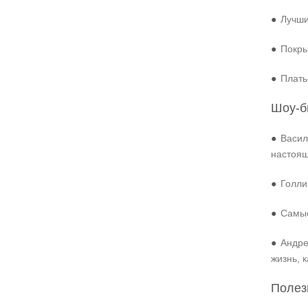
●
Лучши
●
Покры
●
Плать
Шоу-б
●
Васил
настоя
●
Голли
●
Самые
●
Андре
жизнь, 
Полез