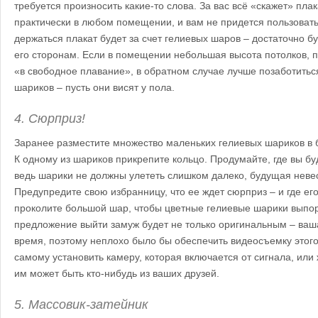
требуется произносить какие-то слова. За вас всё «скажет» плак
практически в любом помещении, и вам не придется пользоват
держаться плакат будет за счет гелиевых шаров – достаточно б
его сторонам. Если в помещении небольшая высота потолков, п
«в свободное плавание», в обратном случае лучше позаботитьс
шариков – пусть они висят у пола.
4. Сюрприз!
Заранее разместите множество маленьких гелиевых шариков в
К одному из шариков прикрепите кольцо. Продумайте, где вы б
ведь шарики не должны улететь слишком далеко, будущая невес
Предупредите свою избранницу, что ее ждет сюрприз – и где ег
проколите большой шар, чтобы цветные гелиевые шарики выпор
предложение выйти замуж будет не только оригинальным – ваш
время, поэтому неплохо было бы обеспечить видеосъемку это
самому установить камеру, которая включается от сигнала, или
им может быть кто-нибудь из ваших друзей.
5. Массовик-затейник