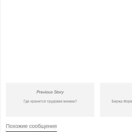
Previous Story
Где хранится трудовая книжка?
Биржа Форе
Похожие сообщения