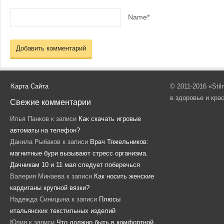
Name*
Карта Сайта
© 2011-2016 «Sti
в здоровье и кра
Свежие комментарии
Илья Панков
к записи
Как скачать игровые
автоматы на телефон?
Данила Рыбаков
к записи
Врач Тяжельников:
магнитные бури вызывают стресс организма.
Дачникам 10 и 11 мая следует поберечься
Валерия Минаева
к записи
Как носить женские
кардиганы крупной вязки?
Надежда Синицына
к записи
Плюсы
итальянских текстильных изделий
Юлия
к записи
Что должно быть в комфортной