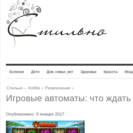
Болезни
Дети
Дом, семья, уют
Здоровье
Красота
Мод
Стильно
›
Хобби
›
Развлечения
›
Игровые автоматы: что ждать
Опубликовано: 9 января 2017