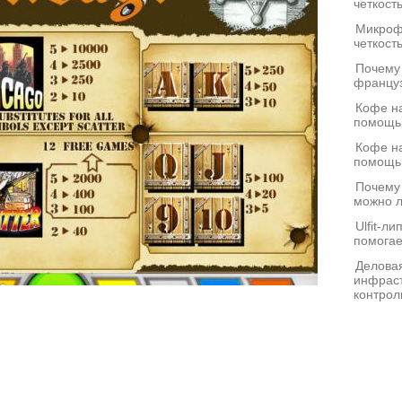
четкост
Микроф
четкост
Почему
француз
Кофе на
помощь
Кофе на
помощь
Почему
можно л
Ulfit-л
помогае
Деловая
инфраст
контрол