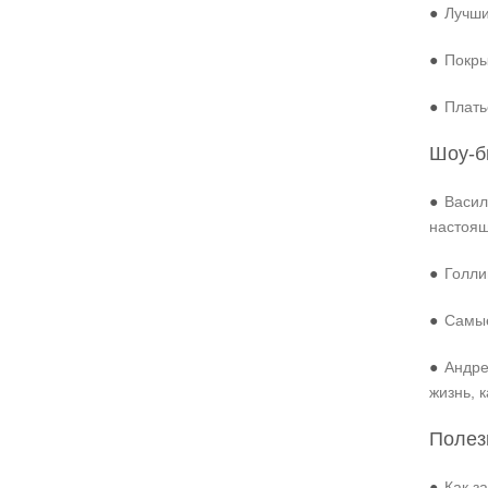
●
Лучши
●
Покры
●
Плать
Шоу-б
●
Васил
настоя
●
Голли
●
Самые
●
Андре
жизнь, 
Полез
●
Как з