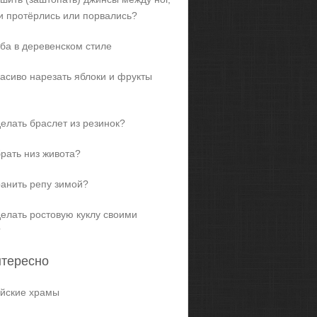
и протёрлись или порвались?
ба в деревенском стиле
расиво нарезать яблоки и фрукты
делать браслет из резинок?
брать низ живота?
ранить репу зимой?
делать ростовую куклу своими
?
нтересно
йские храмы