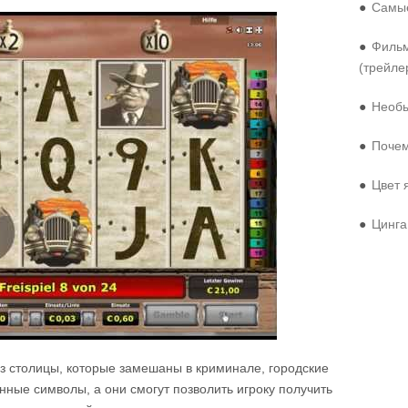
●
Самые
●
Фильм
(трейле
●
Необы
●
Почем
●
Цвет 
●
Цинга
з столицы, которые замешаны в криминале, городские
нные символы, а они смогут позволить игроку получить