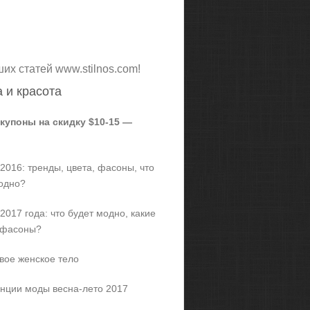
ших статей www.stilnos.com!
 и красота
 купоны на скидку $10-15 —
2016: тренды, цвета, фасоны, что
одно?
2017 года: что будет модно, какие
 фасоны?
вое женское тело
нции моды весна-лето 2017