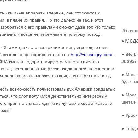
 те или иные аппараты впервые, они столкнутся с
 в плане их правил. Но это далеко не так, и этот
азобраться с его правилами сможет даже тот, кто только
26 луч
 значит, и вовсе не переживайте по этому поводу.
Мода
●
лой гамме, и часто воспринимается у игроков, словно
●
iHerb
бязательно протестировать его на
http://vulcanigry.com/
.
JLS957
США смогли подарить миру огромное количество
но же, легендарных мафиози, сюда нельзя не отнести и
●
Мода 
очередь написано множество книг, сняты фильмы, и т.д.
будет м
с есть возможность почувствовать дух Америки тридцатых
●
Мода 
аться, что слот получился действительно интересным.
цвета и
его принято считать одним из лучших в своем жанре, а
можно.
●
Краси
●
Тенде