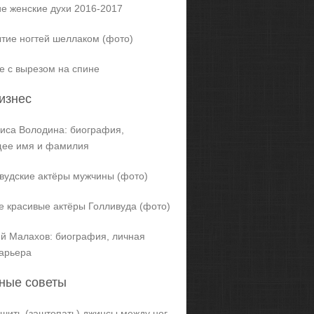
е женские духи 2016-2017
тие ногтей шеллаком (фото)
е с вырезом на спине
изнес
иса Володина: биография,
щее имя и фамилия
вудские актёры мужчины (фото)
 красивые актёры Голливуда (фото)
й Малахов: биография, личная
карьера
ные советы
ашить (заштопать) джинсы между ног,