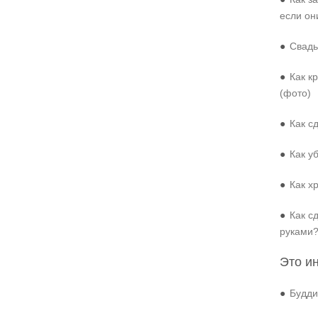
если он
●
Свадь
●
Как к
(фото)
●
Как с
●
Как у
●
Как х
●
Как с
руками
Это и
●
Будди