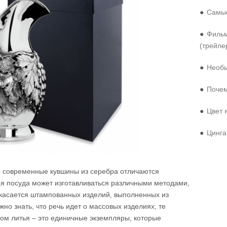
●
Самые
●
Фильм
(трейле
●
Необы
●
Почем
●
Цвет 
●
Цинга
но современные кувшины из серебра отличаются
ая посуда может изготавливаться различными методами,
 касается штампованных изделий, выполненных из
жно знать, что речь идет о массовых изделиях, те
ом литья – это единичные экземпляры, которые