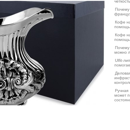
четкост
Почему
француз
Кофе на
помощь
Кофе на
помощь
Почему
можно л
Ulfit-л
помогае
Деловая
инфраст
контрол
Ручная 
может п
состоян