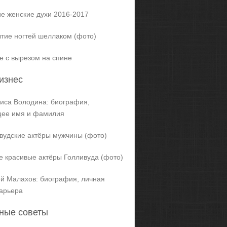
е женские духи 2016-2017
тие ногтей шеллаком (фото)
е с вырезом на спине
изнес
иса Володина: биография,
щее имя и фамилия
вудские актёры мужчины (фото)
 красивые актёры Голливуда (фото)
й Малахов: биография, личная
карьера
ные советы