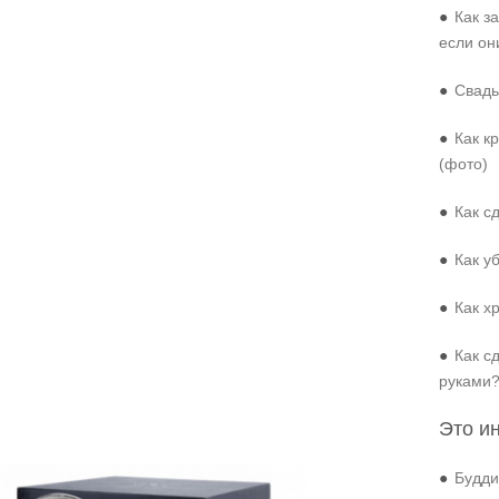
●
Как з
если он
●
Свадь
●
Как к
(фото)
●
Как с
●
Как у
●
Как х
●
Как с
руками
Это и
●
Будди