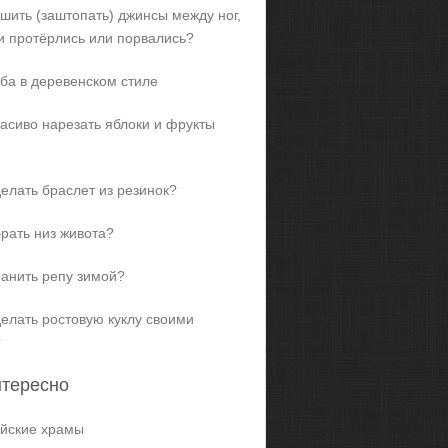
ашить (заштопать) джинсы между ног,
и протёрлись или порвались?
ба в деревенском стиле
расиво нарезать яблоки и фрукты
делать браслет из резинок?
брать низ живота?
ранить репу зимой?
делать ростовую куклу своими
?
нтересно
йские храмы