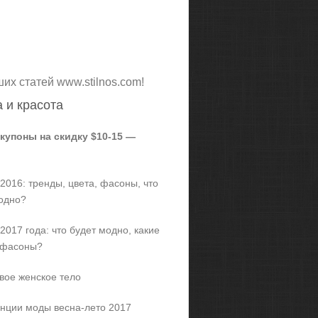
ших статей www.stilnos.com!
 и красота
 купоны на скидку $10-15 —
2016: тренды, цвета, фасоны, что
одно?
2017 года: что будет модно, какие
 фасоны?
вое женское тело
нции моды весна-лето 2017