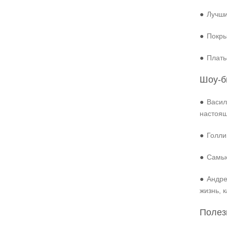
●
Лучши
●
Покры
●
Плать
Шоу-б
●
Васил
настоя
●
Голли
●
Самые
●
Андре
жизнь, 
Полез