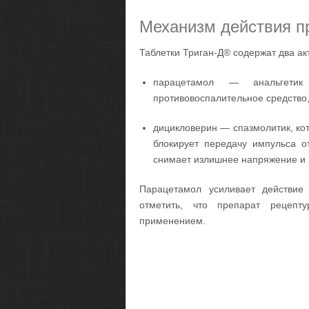
Механизм действия п
Таблетки Триган-Д® содержат два ак
парацетамол — анальгетик
противовоспалительное средство,
дицикловерин — спазмолитик, ко
блокирует передачу импульса о
снимает излишнее напряжение и
Парацетамол усиливает действие
отметить, что препарат рецепт
применением.