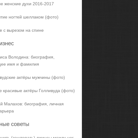
е женские духи 2016-2017
тие ногтей шеллаком (фото)
е с вырезом на спине
изнес
иса Володина: биография,
щее имя и фамилия
вудские актёры мужчины (фото)
 красивые актёры Голливуда (фото)
й Малахов: биография, личная
карьера
ные советы
ашить (заштопать) джинсы между ног,