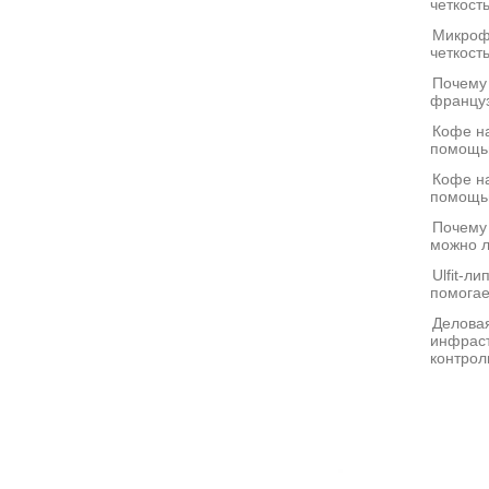
четкост
Микроф
четкост
Почему
француз
Кофе на
помощь
Кофе на
помощь
Почему
можно л
Ulfit-л
помогае
Деловая
инфраст
контрол