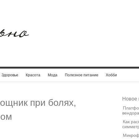
Здоровье
Красота
Мода
Полезное питание
Хобби
Новое 
ощник при болях,
Платфо
вендора
мом
Как рас
симметр
Микроф