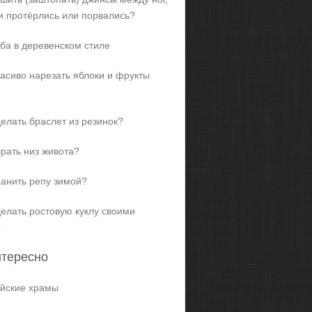
и протёрлись или порвались?
ба в деревенском стиле
расиво нарезать яблоки и фрукты
делать браслет из резинок?
брать низ живота?
ранить репу зимой?
делать ростовую куклу своими
?
нтересно
йские храмы