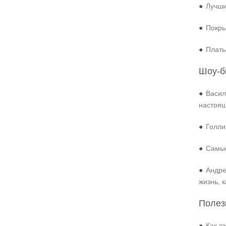
●
Лучши
●
Покры
●
Плать
Шоу-б
●
Васил
настоя
●
Голли
●
Самые
●
Андре
жизнь, 
Полез
●
Как з