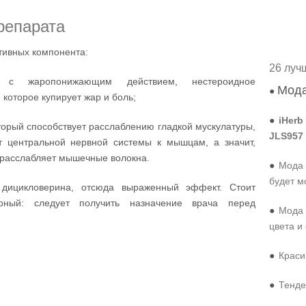
репарата
тивных компонента:
26 луч
 с жаропонижающим действием, нестероидное
Мода
●
 которое купирует жар и боль;
●
iHerb
торый способствует расслаблению гладкой мускулатуры,
JLS957
т центральной нервной системы к мышцам, а значит,
 расслабляет мышечные волокна.
●
Мода 
будет м
 дицикловерина, отсюда выраженный эффект. Стоит
урный: следует получить назначение врача перед
●
Мода 
цвета и
●
Краси
●
Тенде