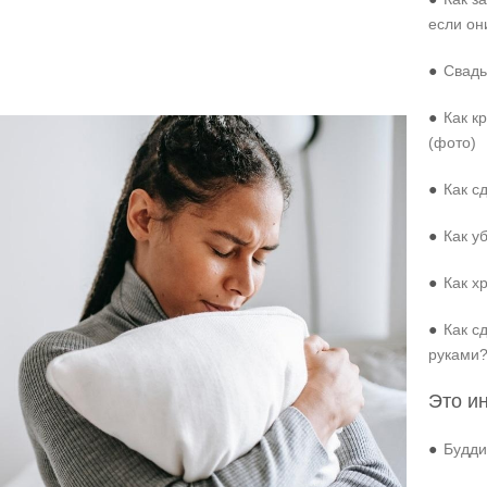
если он
●
Свадь
●
Как к
(фото)
●
Как с
●
Как у
●
Как х
●
Как с
руками
Это и
●
Будди