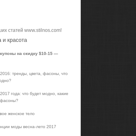
ших статей www.stilnos.com!
 и красота
 купоны на скидку $10-15 —
2016: тренды, цвета, фасоны, что
одно?
2017 года: что будет модно, какие
 фасоны?
вое женское тело
нции моды весна-лето 2017