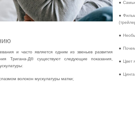
●
Самые
●
Фильм
(трейле
●
Необы
нию
●
Почем
евания и часто является одним из звеньев развития
ния Тригана-Д® существуют следующие показания,
●
Цвет 
ускулатуры:
●
Цинга
спазмом волокон мускулатуры матки;