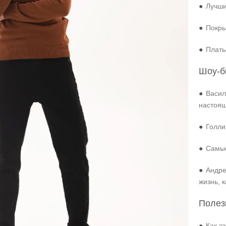
●
Лучши
●
Покры
●
Плать
Шоу-б
●
Васил
настоя
●
Голли
●
Самые
●
Андре
жизнь, 
Полез
●
Как з