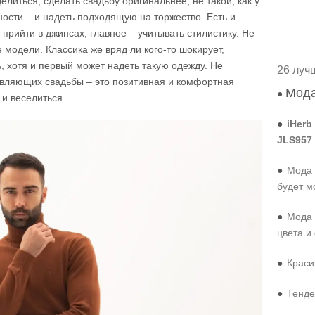
иться, сделать свадьбу оригинальнее, не такой, как у
ости – и надеть подходящую на торжество. Есть и
прийти в джинсах, главное – учитывать стилистику. Не
 модели. Классика же вряд ли кого-то шокирует,
ь, хотя и первый может надеть такую одежду. Не
26 луч
тавляющих свадьбы – это позитивная и комфортная
Мода
●
 и веселиться.
●
iHerb
JLS957
●
Мода 
будет м
●
Мода 
цвета и
●
Краси
●
Тенде