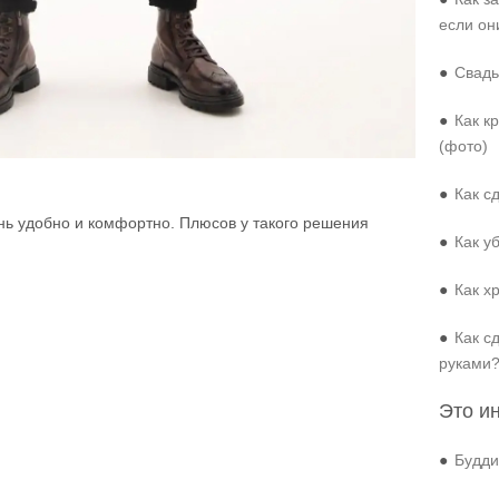
если он
●
Свадь
●
Как к
(фото)
●
Как с
нь удобно и комфортно. Плюсов у такого решения
●
Как у
●
Как х
●
Как с
руками
Это и
●
Будди