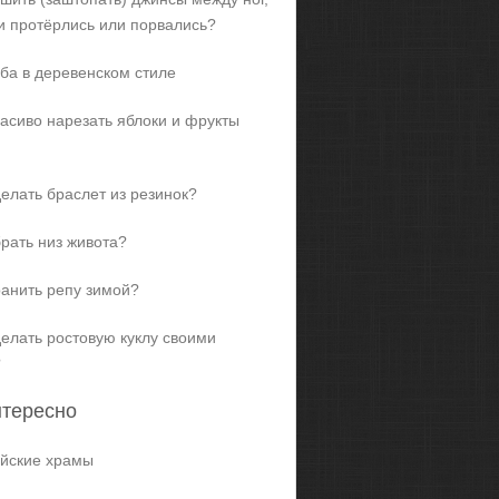
и протёрлись или порвались?
ба в деревенском стиле
расиво нарезать яблоки и фрукты
делать браслет из резинок?
брать низ живота?
ранить репу зимой?
делать ростовую куклу своими
?
нтересно
йские храмы