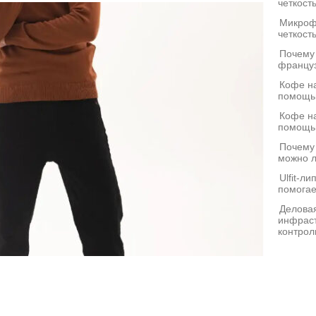
четкост
Микроф
четкост
Почему
француз
Кофе на
помощь
Кофе на
помощь
Почему
можно л
Ulfit-л
помогае
Деловая
инфраст
контрол