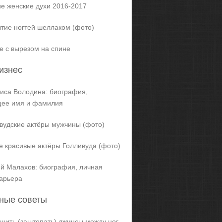
е женские духи 2016-2017
тие ногтей шеллаком (фото)
е с вырезом на спине
изнес
иса Володина: биография,
щее имя и фамилия
вудские актёры мужчины (фото)
 красивые актёры Голливуда (фото)
й Малахов: биография, личная
карьера
ные советы
ашить (заштопать) джинсы между ног,