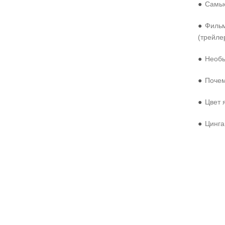
●
Самые
●
Фильм
(трейле
●
Необы
●
Почем
●
Цвет 
●
Цинга