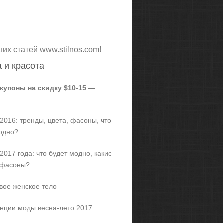
ших статей www.stilnos.com!
 и красота
 купоны на скидку $10-15 —
2016: тренды, цвета, фасоны, что
одно?
2017 года: что будет модно, какие
 фасоны?
вое женское тело
нции моды весна-лето 2017