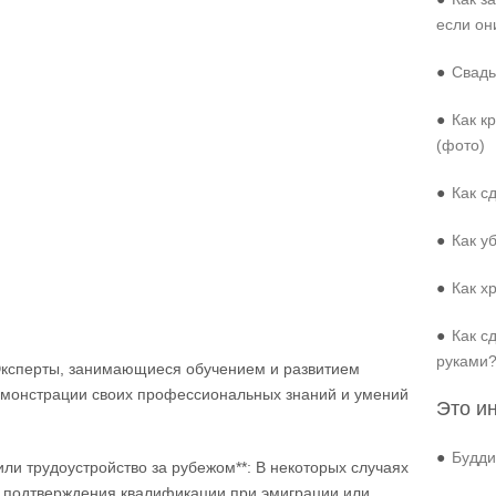
если он
●
Свадь
●
Как к
(фото)
●
Как с
●
Как у
●
Как х
●
Как с
руками
 Эксперты, занимающиеся обучением и развитием
емонстрации своих профессиональных знаний и умений
Это и
●
Будди
ли трудоустройство за рубежом**: В некоторых случаях
 подтверждения квалификации при эмиграции или