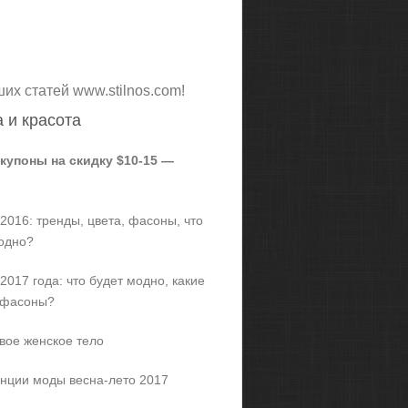
ших статей www.stilnos.com!
 и красота
 купоны на скидку $10-15 —
2016: тренды, цвета, фасоны, что
одно?
2017 года: что будет модно, какие
 фасоны?
вое женское тело
нции моды весна-лето 2017