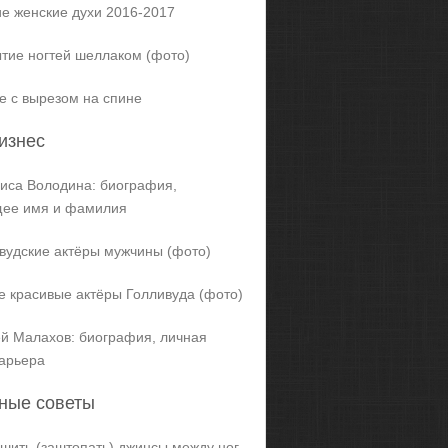
е женские духи 2016-2017
тие ногтей шеллаком (фото)
е с вырезом на спине
изнес
иса Володина: биография,
щее имя и фамилия
вудские актёры мужчины (фото)
 красивые актёры Голливуда (фото)
й Малахов: биография, личная
карьера
ные советы
ашить (заштопать) джинсы между ног,