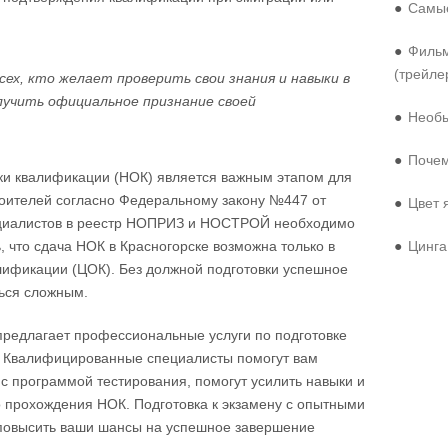
●
Самые
●
Фильм
(трейле
ех, кто желает проверить свои знания и навыки в
лучить официальное признание своей
●
Необы
●
Почем
ки квалификации (НОК) является важным этапом для
роителей согласно Федеральному закону №447 от
●
Цвет 
пециалистов в реестр НОПРИЗ и НОСТРОЙ необходимо
, что сдача НОК в Красногорске возможна только в
●
Цинга
лификации (ЦОК). Без должной подготовки успешное
ься сложным.
предлагает профессиональные услуги по подготовке
. Квалифицированные специалисты помогут вам
 с программой тестирования, помогут усилить навыки и
 прохождения НОК. Подготовка к экзамену с опытными
повысить ваши шансы на успешное завершение