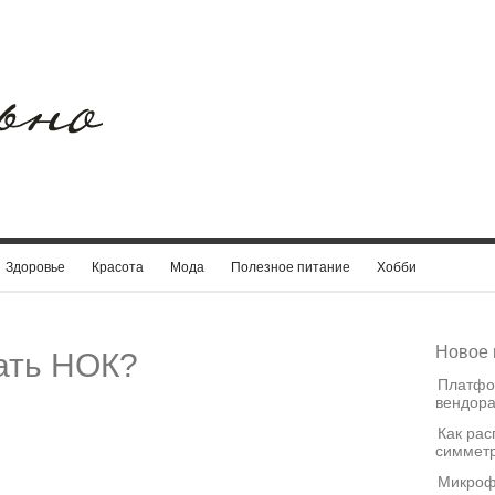
Здоровье
Красота
Мода
Полезное питание
Хобби
Новое 
ать НОК?
Платфо
вендора
Как рас
симметр
Микроф