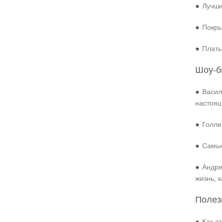
●
Лучши
●
Покры
●
Плать
Шоу-б
●
Васил
настоя
●
Голли
●
Самые
●
Андре
жизнь, 
Полез
●
Как з