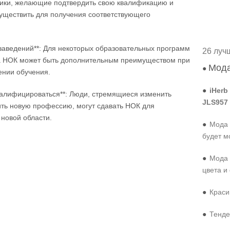
дники, желающие подтвердить свою квалификацию и
уществить для получения соответствующего
 заведений**: Для некоторых образовательных программ
26 луч
а НОК может быть дополнительным преимуществом при
Мода
●
ении обучения.
●
iHerb
алифицироваться**: Люди, стремящиеся изменить
JLS957
ить новую профессию, могут сдавать НОК для
новой области.
●
Мода 
будет м
●
Мода 
цвета и
●
Краси
●
Тенде