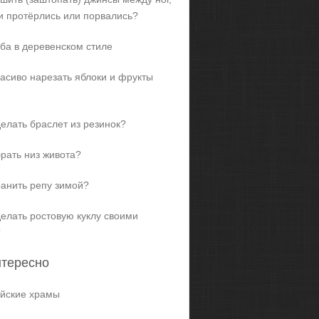
и протёрлись или порвались?
ба в деревенском стиле
расиво нарезать яблоки и фрукты
делать браслет из резинок?
брать низ живота?
ранить репу зимой?
делать ростовую куклу своими
?
нтересно
йские храмы